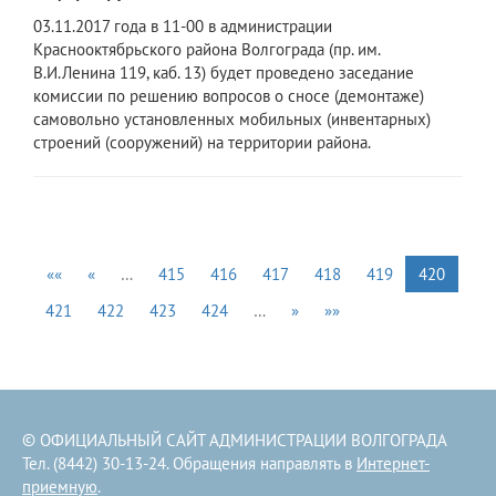
03.11.2017 года в 11-00 в администрации
Краснооктябрьского района Волгограда (пр. им.
В.И.Ленина 119, каб. 13) будет проведено заседание
комиссии по решению вопросов о сносе (демонтаже)
самовольно установленных мобильных (инвентарных)
строений (сооружений) на территории района.
««
«
…
415
416
417
418
419
420
421
422
423
424
…
»
»»
© ОФИЦИАЛЬНЫЙ САЙТ АДМИНИСТРАЦИИ ВОЛГОГРАДА
Тел. (8442) 30-13-24. Обращения направлять в
Интернет-
приемную
.