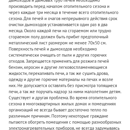
дымоходов и дымовых труб печей необходимо
производить перед началом отопительного сезона и
через каждые три месяца в течение всего отопительного
сезона. Для печей и очагов непрерывного действия срок
очистки дымоходов устанавливается один раз в два
месяца. Около каждой печи на сгораемом или трудно
сгораемом полу должен быть прибит предтопочный
металлический лист размером не менее 70х50 см.
Поверхность печей и дымоходов необходимо
систематически очищать от пыли и других горючих
отходов. Запрещается применять для розжига печей
бензин, керосин и другие легковоспламеняющиеся
жидкости, перекаливать печи, а так же сушить дрова,
одежду и другие горючие материалы на печах и возле
них. Не допускается оставлять без присмотра топящиеся
печи, а так же поручать надзор за ними малолетним детям.
Существует и другая проблема. Во время отопительного
сезона в многоквартирных жилых домах и помещениях
организаций не всегда бывает достаточно тепло по
различным причинам. Поэтому некоторые граждане
пытаются обогреть помещения с помощью разнообразных
электронагревательных приборов, не всегда задумываясь