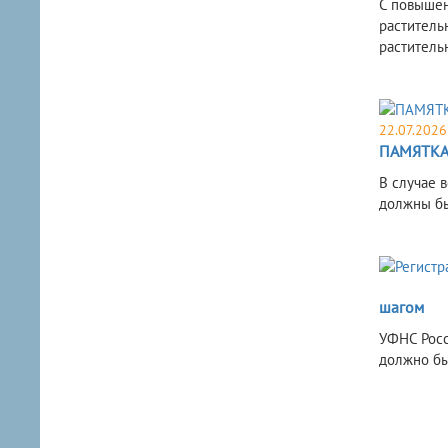
С повышен
раститель
раститель
22.07.2026
ПАМЯТКА 
В случае 
должны бы
шагом
УФНС Росс
должно бы