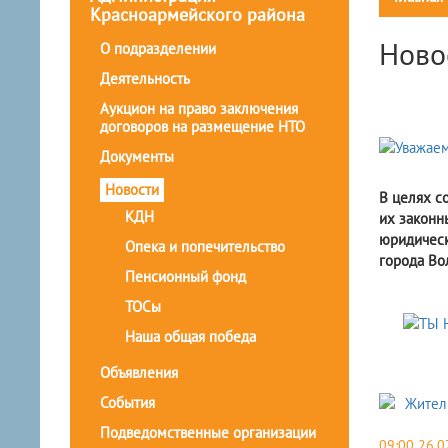
Красноармейского района
Ново
О подразделении
Деятельность
Аукцион на право заключения
договоров на размещение НТО
Документы
Новости
В целях с
КДН
их законн
юридическ
Опека и попечительство
города Во
Пенсионный фонд
ТОСы
Наша общая победа
Объявления
События
Подведомственные организации
09:00 26.0