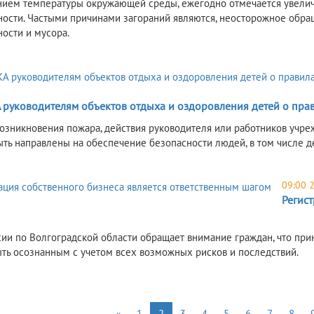
ием температуры окружающей среды, ежегодно отмечается увеличе
ности. Частыми причинами загораний являются, неосторожное обра
ности и мусора.
руководителям объектов отдыха и оздоровления детей о пра
возникновения пожара, действия руководителя или работников учр
ть направлены на обеспечение безопасности людей, в том числе де
09:00 
Регист
ии по Волгоградской области обращает внимание граждан, что при
ть осознанным с учетом всех возможных рисков и последствий.
«
1
2
3
4
5
6
7
8