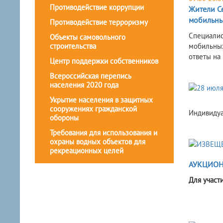
Противодействие коррупции
Жители Се
мобильны
Противодействие терроризму
Специалис
Объекты самовольного
строительства
мобильных
ответы на
Центр поддержки собственников
Всероссийская перепись
населения 2020 года
Укрытие населения в защитных
сооружениях гражданской
Индивидуа
обороны
Требования для использования и
охраны водных объектов для
рекреационных целей
АУКЦИОН
Для участ