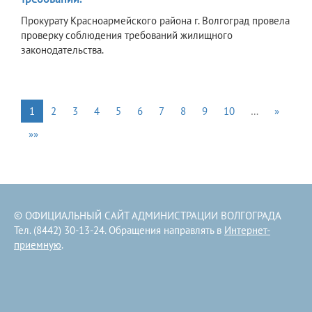
Прокурату Красноармейского района г. Волгоград провела
проверку соблюдения требований жилищного
законодательства.
1
2
3
4
5
6
7
8
9
10
…
»
»»
© ОФИЦИАЛЬНЫЙ САЙТ АДМИНИСТРАЦИИ ВОЛГОГРАДА
Тел. (8442) 30-13-24. Обращения направлять в
Интернет-
приемную
.