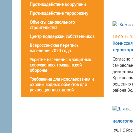
Противодействие коррупции
Противодействие терроризму
Объекты самовольного
строительства
Центр поддержки собственников
18:00 14.0
Комиссия
Всероссийская перепись
территор
населения 2020 года
Согласно 
Укрытие населения в защитных
сооружениях гражданской
самовольн
обороны
демонтаже
Красноарм
Требования для использования и
решению в
охраны водных объектов для
рекреационных целей
района Во
налогопл
УФНС Рос