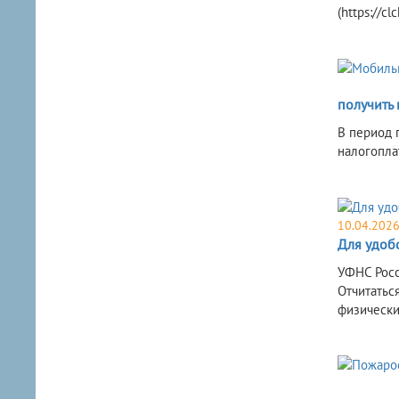
(https://cl
получить
В период 
налогопла
10.04.202
Для удоб
УФНС Росс
Отчитатьс
физически