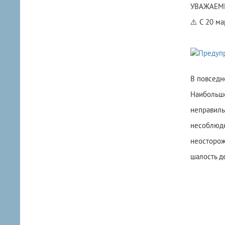
УВАЖАЕМЫ
⚠️ С 20 м
В повседн
Наибольше
неправиль
несоблюде
неосторож
шалость д