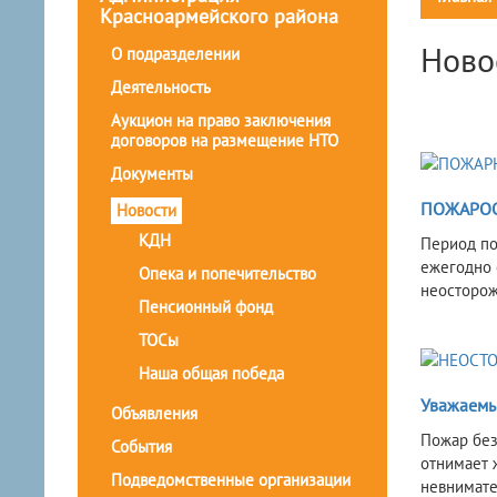
Красноармейского района
Ново
О подразделении
Деятельность
Аукцион на право заключения
договоров на размещение НТО
Документы
ПОЖАРОО
Новости
КДН
Период по
ежегодно 
Опека и попечительство
неосторож
Пенсионный фонд
ТОСы
Наша общая победа
Уважаемы
Объявления
Пожар безж
События
отнимает 
Подведомственные организации
невнимате