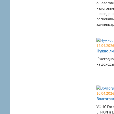
о налогов
налоговые
проведено
региональ
администр
12.04.202
Нужно ли
Ежегодно 
на доходы
10.04.202
Волгогра
УФНС Росс
ЕГРЮЛ и Е