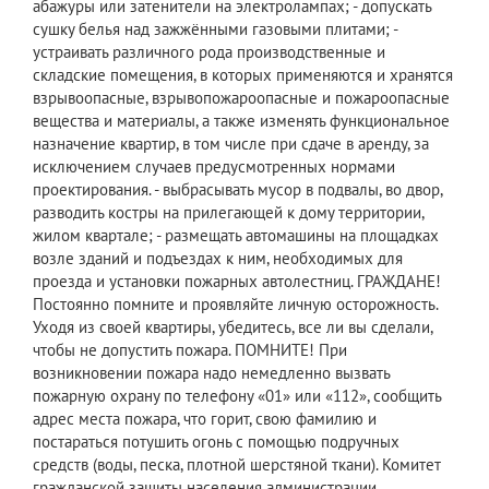
абажуры или затенители на электролампах; - допускать
сушку белья над зажжёнными газовыми плитами; -
устраивать различного рода производственные и
складские помещения, в которых применяются и хранятся
взрывоопасные, взрывопожароопасные и пожароопасные
вещества и материалы, а также изменять функциональное
назначение квартир, в том числе при сдаче в аренду, за
исключением случаев предусмотренных нормами
проектирования. - выбрасывать мусор в подвалы, во двор,
разводить костры на прилегающей к дому территории,
жилом квартале; - размещать автомашины на площадках
возле зданий и подъездах к ним, необходимых для
проезда и установки пожарных автолестниц. ГРАЖДАНЕ!
Постоянно помните и проявляйте личную осторожность.
Уходя из своей квартиры, убедитесь, все ли вы сделали,
чтобы не допустить пожара. ПОМНИТЕ! При
возникновении пожара надо немедленно вызвать
пожарную охрану по телефону «01» или «112», сообщить
адрес места пожара, что горит, свою фамилию и
постараться потушить огонь с помощью подручных
средств (воды, песка, плотной шерстяной ткани). Комитет
гражданской защиты населения администрации