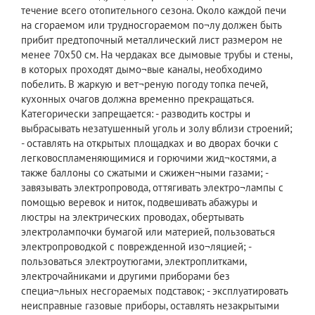
течение всего отопительного сезона. Около каждой печи
на сгораемом или трудносгораемом по¬лу должен быть
прибит предтопочный металлический лист размером не
менее 70х50 см. На чердаках все дымовые трубы и стены,
в которых проходят дымо¬вые каналы, необходимо
побелить. В жаркую и вет¬реную погоду топка печей,
кухонных очагов должна временно прекращаться.
Категорически запрещается: - разводить костры и
выбрасывать незатушенный уголь и золу вблизи строений;
- оставлять на открытых площадках и во дворах бочки с
легковоспламеняющимися и горючими жид¬костями, а
также баллоны со сжатыми и сжижен¬ными газами; -
завязывать электропровода, оттягивать электро¬лампы с
помощью веревок и ниток, подвешивать абажуры и
люстры на электрических проводах, обертывать
электролампочки бумагой или материей, пользоваться
электропроводкой с поврежденной изо¬ляцией; -
пользоваться электроутюгами, электроплитками,
электрочайниками и другими приборами без
специа¬льных несгораемых подставок; - эксплуатировать
неисправные газовые приборы, оставлять незакрытыми