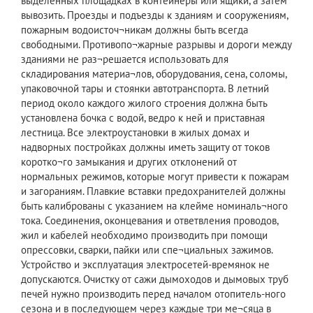
выделенных площадках в контейнеры или ящики, а затем
вывозить. Проезды и подъезды к зданиям и сооружениям,
пожарным водоисточ¬никам должны быть всегда
свободными. Противопо¬жарные разрывы и дороги между
зданиями не раз¬решается использовать для
складирования материа¬лов, оборудования, сена, соломы,
упаковочной тары и стоянки автотранспорта. В летний
период около каждого жилого строения должна быть
установлена бочка с водой, ведро к ней и приставная
лестница. Все электроустановки в жилых домах и
надворных постройках должны иметь защиту от токов
коротко¬го замыкания и других отклонений от
нормальных режимов, которые могут привести к пожарам
и загораниям. Плавкие вставки предохранителей должны
быть калиброваны с указанием на клейме номиналь¬ного
тока. Соединения, оконцевания и ответвления проводов,
жил и кабелей необходимо производить при помощи
опрессовки, сварки, пайки или спе¬циальных зажимов.
Устройство и эксплуатация электросетей-времянок не
допускаются. Очистку от сажи дымоходов и дымовых труб
печей нужно производить перед началом отопитель-ного
сезона и в последующем через каждые три ме¬сяца в