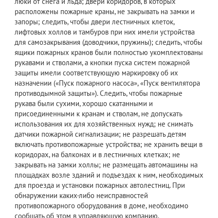
люки от снега и льда; двери коридоров, в которых
расположены пожарные краны, не закрывать на замки и
запоры; следить, чтобы двери лестничных клеток,
лифтовых холлов и тамбуров при них имели устройства
для самозакрывания (доводчики, пружины); следить, чтобы
ящики пожарных кранов были полностью укомплектованы
рукавами и стволами, а кнопки пуска систем пожарной
защиты имели соответствующую маркировку об их
назначении («Пуск пожарного насоса», «Пуск вентилятора
противодымной защиты»). Следить, чтобы пожарные
рукава были сухими, хорошо скатанными и
присоединенными к кранам и стволам, не допускать
использования их для хозяйственных нужд; не снимать
датчики пожарной сигнализации; не разрешать детям
включать противопожарные устройства; не хранить вещи в
коридорах, на балконах и в лестничных клетках; не
закрывать на замки холлы; не размещать автомашины на
площадках возле зданий и подъездах к ним, необходимых
для проезда и установки пожарных автолестниц. При
обнаружении каких-либо неисправностей
противопожарного оборудования в доме, необходимо
сообщать об этом в управляющую компанию,