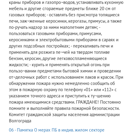
краны приборов и газопро¬водов, устанавливать кухонную
мебель и другие сгораемые предметы ближе 20 см от
газовых приборов; - оставлять без присмотра топящиеся
печи, заж¬женные керосинки, керогазы, примусы, а также
по-ручать надзор за ними малолетним детям; -
пользоваться газовыми приборами, примусами,
керосинками и электробытовыми приборами в сараях и
других подсобных постройках; - перекаливать печи и
применять для розжига пе¬чей на твердом топливе
бензин, керосин, другие легковоспламеняющиеся
жидкости; - курить и применять открытый огонь при
пользо¬вании предметами бытовой химии и проведении
от¬делочных работ с использованием лаков и красок. При
обнаружении пожара нужно немедленно сообщить об
этом в пожарную охрану по телефону «01» или «112» с
указанием точного адреса и приступить к ту¬шению
пожара имеющимися средствами. ГРАЖДАНЕ! Постоянно
помните и выполняйте правила пожарной безопасности.
Комитет гражданской защиты населения администрации
Волгограда
06 - Памятка О мерах ПБ в индив. жилом секторе