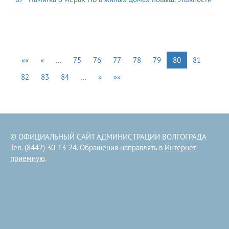
««
«
…
75
76
77
78
79
80
81
82
83
84
…
»
»»
© ОФИЦИАЛЬНЫЙ САЙТ АДМИНИСТРАЦИИ ВОЛГОГРАДА
Тел. (8442) 30-13-24. Обращения направлять в
Интернет-
приемную
.