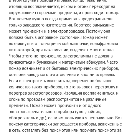
В этом случае провода нагреваются до плавления,
изоляция воспламеняется, искры и огонь переходят на
окружающие сгораемые предметы, и происходит пожар.
Вот почему нужно всегда применять предохранители
только заводского изготовления. Короткое замыкание
может произойти и в электропроводке. Поэтому она
должна быть в исправном состоянии. Пожар может
возникнуть и от электрической лампочки, вольфрамовая
нить которой, при накаливании, выделяет много тепла.
Чтобы этого не произошло, электролампы не должны
прикасаться к бумажным и матерчатым абажурам. Часто
пожар возникает и от бытовых электрических приборов,
хотя они заводского изготовления и вполне исправны.
Если в электросеть включить одновременно большое
количество таких приборов, то это вызовет перегрузку и
перегрев электропроводов. Изоляция воспламениться, и
огонь по проводам распространится на различные
предметы. Пожар может произойти и от одного
электронагревательного прибора (утюг, чайник,
обогреватель и др.), если им пользуются неправильно. Вот
почему категорически запрещается приборы, включенные
в сеть, оставлять без присмотра или поручать присмотр за