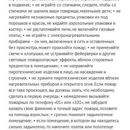
в подвалах; • не играйте со спичками, следите, чтобы со
спичками не шалили ваши товарищи, маленькие дети; • не
нагревайте незнакомые предметы, упаковки из-под
порошков и красок, не кидайте аэрозольные упаковки в
костер; • не растапливайте печи, не включайте газовые
плиты; • не играйте с электронагревательными
приборами – он них, включенных в сеть и оставленных
без присмотра, может произойти пожар; • не применяйте
свечи и хлопушки, не устраивайте фейерверки и другие
световые пожароопасные эффекты, вблизи сгораемых
предметов в помещениях; • не направляйте
пиротехнические изделия в лицо, на насаждения и
строения; • не храните пиротехнические изделия вблизи
нагревательных приборов и открытого огня. Если пожар
все-таки произошел, вы должны знать, что необходимо
сделать в первую очередь: • немедленно вызывайте
пожарных по телефону «01» или «101», не забудьте
назвать свою фамилию и точный адрес пожара, позовите
на помощь взрослых; • срочно покиньте задымленное
помещение; • если помещение, в котором вы находитесь
сильно задымлено, то намочите платок или полотенце