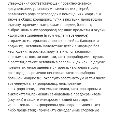
утверждения соответствующей проектно-сметной
документации, установку металлических дверей,
различного рода перегородок в помещениях квартир, а
также в общих коридорах, путях эвакуации, производить
отделку горючими материалами лоджии, балконы; -
выбрасывать в мусоропровод горящие предметы и окурки;
- допускать хранение (в том числе и временное)
сгораемых материалов и прочих вещей на балконах и
лоджиях; - оставлять малолетних детей в квартире без
наблюдения взрослых, поручать им, пользоваться
спичками, газовыми плитами, электроприборами; - курить
в постели, а также оставлять в пепельницах или на других
предметах непотушенные сигареты; - включать в одну
розетку одновременно несколько электроприборов
большой мощности; - эксплуатировать ветхую (в том числе
временную) электропроводку, неисправные
электророзетки, штепсельные вилки, электропатроны и
выключатели, применять самодельные предохранители
(«жучки») в защите электросети вашей квартиры; -
использовать электропровода для подвешивания каких-
либо предметов; - применять самодельные сгораемые