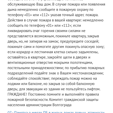
обслуживающую Ваш дом. В случае пожара или появления
дыма немедленно сообщите в пожарную охрану по
телефону «01» или «112» указав точный адрес пожара.
Действия в случае пожара в вашей квартире: немедленно
сообщить по телефону «01» или «112»; если
ликвидировать очаг горения своими силами не
представляется возможным, покиньте квартиру, закрыв
дверь, но, не запирая на замок; предупредите соседей;
покиньте сами и помогите другим покинуть опасную зону;
если коридор и лестничная клетка сильно задымлены,
оставайтесь в квартире, закройте щели в дверях и
вентиляционные отверстия мокрыми полотенцами,
постельными принадлежностями; по прибытию пожарных
подразделений подайте знак о Вашем местонахождении;
соблюдайте спокойствие; переждать пожар можно на
лоджии или балконе, но закрыв за собой балконную
дверь; для эвакуации из здания не пользуйтесь лифтом.
ГРАЖДАНЕ! Постоянно помните и выполняйте правила
пожарной безопасности. Комитет гражданской защиты
населения администрации Волгограда
07 - Памятка о мерах ПБ в жилых домах повыш. этажности