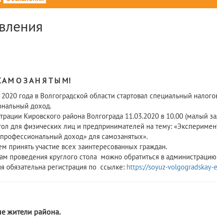
вления
0
С А М О З А Н Я Т Ы М!
я 2020 года в Волгоградской области стартовал специальный налог
нальный доход.
трации Кировского района Волгограда 11.03.2020 в 10.00 (малый з
тол для физических лиц и предпринимателей на тему: «Экспериме
 профессиональный доход» для самозанятых».
м принять участие всех заинтересованных граждан.
ам проведения круглого стола можно обратиться в администрацию К
ия обязательна регистрация по ссылке:
https://soyuz-volgogradskay-
9
е жители района.