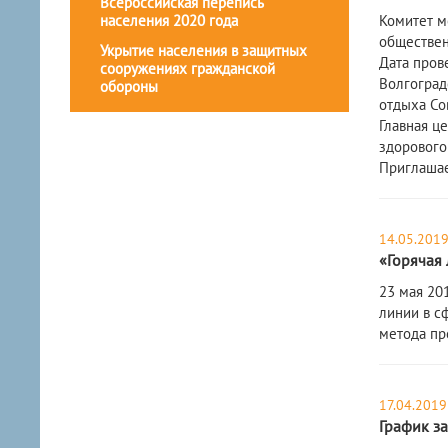
Всероссийская перепись
населения 2020 года
Комитет м
обществен
Укрытие населения в защитных
Дата пров
сооружениях гражданской
Волгоград
обороны
отдыха Со
Главная ц
здорового
Приглашае
14.05.201
«Горячая
23 мая 20
линии в с
метода пр
17.04.2019
График з