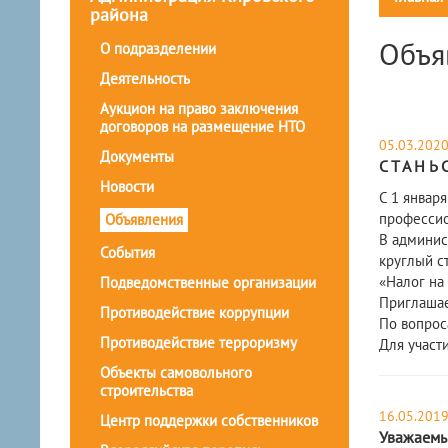
района
Объя
О подразделении
Деятельность
Аукцион на право заключения
договоров на размещение НТО
05.03.202
Документы
С Т А Н Ь 
Новости
С 1 январ
профессио
Объявления
В админис
События
круглый с
«Налог на
Подведомственные организации
Приглашае
Противодействие коррупции
По вопрос
Противодействие терроризму
Для участ
Объекты самовольного
строительства
16.05.201
Центр поддержки собственников
Уважаемы