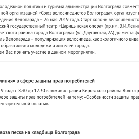
олодежной политики и туризма администрации Волгограда совмест
ной организацией «Союз велосипедистов Волгограда», организует 
едения Велопарада – 26 мая 2019 года. Старт колонн велосипедисто
ский государственный театр «Царицынская опера» (пр.им. В.И.Лени
ветского района города Волгограда» (ул. Даугавская, 2А) до места
ель Велопарада – популяризация велосипеда, как экологичного вида
 образа жизни молодежи и жителей города.
м Вас принять участие в данном мероприятии.
9
 линия» в сфере защиты прав потребителей
19 года с 8:30 до 12:30 в администрации Кировского района Волгог
фере защиты прав потребителей на тему: «Особенности защиты пра
едварительной оплаты».
авоза песка на кладбища Волгограда