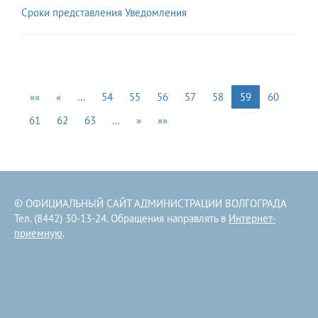
Сроки представления Уведомления
««
«
…
54
55
56
57
58
59
60
61
62
63
…
»
»»
© ОФИЦИАЛЬНЫЙ САЙТ АДМИНИСТРАЦИИ ВОЛГОГРАДА
Тел. (8442) 30-13-24. Обращения направлять в
Интернет-
приемную
.