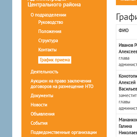
Центрального района
Граф
О подразделении
Руководство
ФИО
Положения
Структура
Иванов 
Контакты
Алексее
глава
График приема
админис
Деятельность
Конотоп
Аукцион на право заключения
Алексей
договоров на размещение НТО
Василье
заместит
Документы
главы
Новости
админис
Объявления
Мананко
События
Галина
Подведомственные организации
Николае