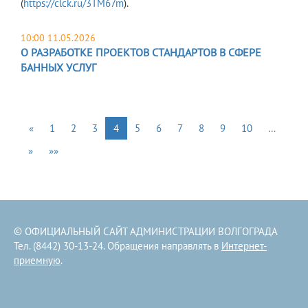
(
https://clck.ru/3TM67m
).
10:00 11.05.2026
О РАЗРАБОТКЕ ПРОЕКТОВ СТАНДАРТОВ В СФЕРЕ
БАННЫХ УСЛУГ
«
1
2
3
4
5
6
7
8
9
10
…
»
»»
© ОФИЦИАЛЬНЫЙ САЙТ АДМИНИСТРАЦИИ ВОЛГОГРАДА
Тел. (8442) 30-13-24. Обращения направлять в
Интернет-
приемную
.