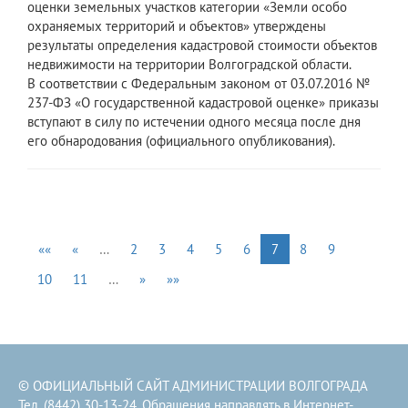
оценки земельных участков категории «Земли особо
охраняемых территорий и объектов» утверждены
результаты определения кадастровой стоимости объектов
недвижимости на территории Волгоградской области.
В соответствии с Федеральным законом от 03.07.2016 №
237-ФЗ «О государственной кадастровой оценке» приказы
вступают в силу по истечении одного месяца после дня
его обнародования (официального опубликования).
««
«
…
2
3
4
5
6
7
8
9
10
11
…
»
»»
© ОФИЦИАЛЬНЫЙ САЙТ АДМИНИСТРАЦИИ ВОЛГОГРАДА
Тел. (8442) 30-13-24. Обращения направлять в
Интернет-