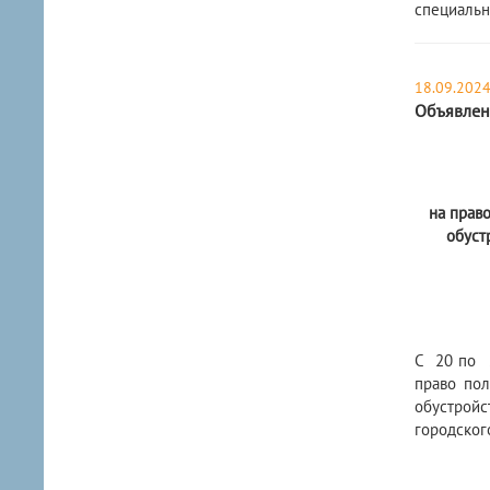
специальн
18.09.202
Объявлен
на прав
обуст
С 20 по 2
право пол
обустрой
городског