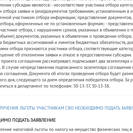
лении субсидии являются: - несоответствие участника отбора катего
м отбора заявки и (или)документов требованиям, установленным в о
енной участником отбора информации; представление документов, 
 отбора, оформленных не по установленным формам; - представлен
участнике отбора, с нарушением сроков, указанных в объявлении о 
объеме) документов, указанных в объявлении о проведении отбора;
а бюджетных ассигнований и лимитов бюджетных обязательств, до
ями отбора признаются участники отбора, соответствующие катего
ешение об отклонении заявки и отказе в предоставлении субсидии. 
 проекта соглашения рассматривает, подписывает два экземпляра с
. В случае непредставления подписанного экземпляра соглашения 
я соглашения. Документа об итогах проведения отбора будет разме
ого дня, следующего за днем определения победителя отбора. За 
титься в департамент по телефонам: 30-13-37, 30-13-38.
ИМО ПОДАТЬ ЗАЯВЛЕНИЕ
вление налоговой льготы по налогу на имущество физических лиц 