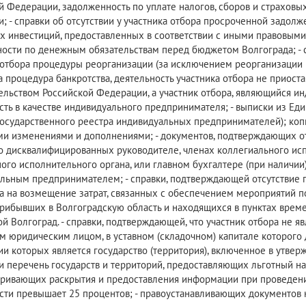
й Федерации, задолженность по уплате налогов, сборов и страхов
; - справки об отсутствии у участника отбора просроченной задолж
 инвестиций, предоставленных в соответствии с иными правовыми 
ости по денежным обязательствам перед бюджетом Волгограда; - с
 отбора процедуры реорганизации (за исключением реорганизации 
а процедура банкротства, деятельность участника отбора не приост
ельством Российской Федерации, а участник отбора, являющийся и
сть в качестве индивидуального предпринимателя; - выписки из Ед
государственного реестра индивидуальных предпринимателей); коп
и изменениями и дополнениями; - документов, подтверждающих от
о дисквалифицированных руководителе, членах коллегиального ис
ого исполнительного органа, или главном бухгалтере (при наличии
льным предпринимателем; - справки, подтверждающей отсутствие п
а на возмещение затрат, связанных с обеспечением мероприятий п
прибывших в Волгоградскую область и находящихся в пунктах врем
ой Волгоград. - справки, подтверждающей, что участник отбора не 
м юридическим лицом, в уставном (складочном) капитале которого
ии которых является государство (территория), включенное в утв
 перечень государств и территорий, предоставляющих льготный н
ривающих раскрытия и предоставления информации при проведени
сти превышает 25 процентов; - правоустанавливающих документов 