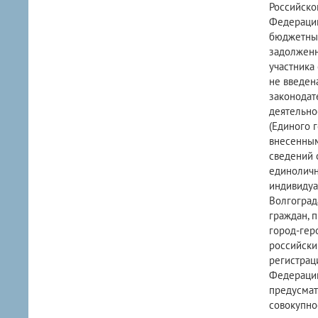
Российско
Федерации
бюджетных
задолженн
участника
не введен
законодат
деятельно
(Единого 
внесенным
сведений 
единоличн
индивидуа
Волгоград
граждан, 
город-гер
российски
регистрац
Федерации
предусмат
совокупно