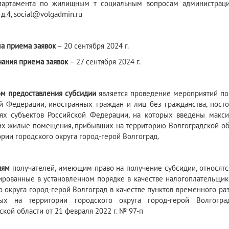
артамента по жилищным т социальным вопросам администрации В
 д.4, social@volgadmin.ru
ла приема заявок
– 20 сентября 2024 г.
чания приема заявок
– 27 сентября 2024 г.
ом предоставления субсидии
является проведение мероприятий по
й Федерации, иностранных граждан и лиц без гражданства, пост
ях субъектов Российской Федерации, на которых введены макс
х жилые помещения, прибывших на территорию Волгоградской об
ории городского округа город-герой Волгоград.
риям
получателей, имеющим право на получение субсидии, относят
ированные в установленном порядке в качестве налогоплательщи
о округа город-герой Волгоград в качестве пунктов временного р
тых на территории городского округа город-герой Волгог
ской области от 21 февраля 2022 г. № 97-п