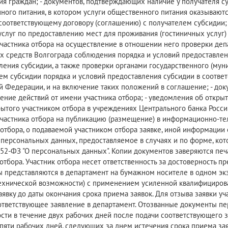
я граждан; - документов, подтверждающих наличие у получателя с
ного питания, в котором услуги общественного питания оказывают
соответствующему договору (соглашению) с получателем субсидии;
услуг по предоставлению мест для проживания (гостиничных услуг) 
участника отбора на осуществление в отношении него проверки де
 средств Волгограда соблюдения порядка и условий предоставления
ления субсидии, а также проверки органами государственного (му
ем субсидии порядка и условий предоставления субсидии в соответс
й Федерации, и на включение таких положений в соглашение; - до
ение действий от имени участника отбора; - уведомления об откры
крытого участником отбора в учреждениях Центрального банка Росс
участника отбора на публикацию (размещение) в информационно-т
отбора, о подаваемой участником отбора заявке, иной информации о
 персональных данных, предоставляемое в случаях и по форме, ко
 152-ФЗ "О персональных данных". Копии документов заверяются пе
 отбора. Участник отбора несет ответственность за достоверность 
 представляются в департамент на бумажном носителе в одном эк
ехнической возможности) с применением усиленной квалифицирова
заявку до даты окончания срока приема заявок. Для отзыва заявки у
ответствующее заявление в департамент. Отозванные документы пе
сти в течение двух рабочих дней после подачи соответствующего з
 пяти рабочих дней, следующих за днем истечения срока приема зая