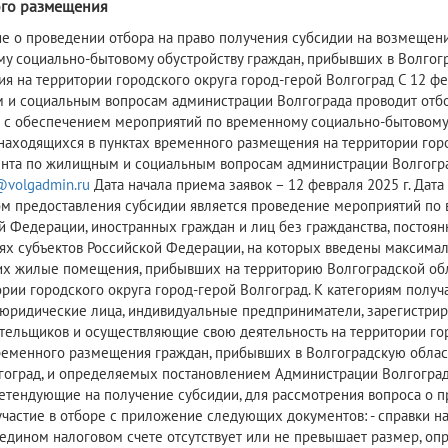
го размещения
ие о проведении отбора на право получения субсидии на возмещени
у социально-бытовому обустройству граждан, прибывших в Волгогр
я на территории городского округа город-герой Волгоград С 12 фе
и социальным вопросам администрации Волгограда проводит отбор
 с обеспечением мероприятий по временному социально-бытовому 
 находящихся в пунктах временного размещения на территории горо
нта по жилищным и социальным вопросам администрации Волгограда (
@volgadmin.ru
Дата начала приема заявок – 12 февраля 2025 г. Дата
ом предоставления субсидии является проведение мероприятий по
й Федерации, иностранных граждан и лиц без гражданства, постоян
ях субъектов Российской Федерации, на которых введены максима
х жилые помещения, прибывших на территорию Волгоградской обл
ории городского округа город-герой Волгоград. К категориям полу
 юридические лица, индивидуальные предприниматели, зарегистрир
тельщиков и осуществляющие свою деятельность на территории гор
ременного размещения граждан, прибывших в Волгоградскую область
гоград, и определяемых постановлением Администрации Волгоградс
ретендующие на получение субсидии, для рассмотрения вопроса о 
 участие в отборе с приложение следующих документов: - справки на
 едином налоговом счете отсутствует или не превышает размер, оп