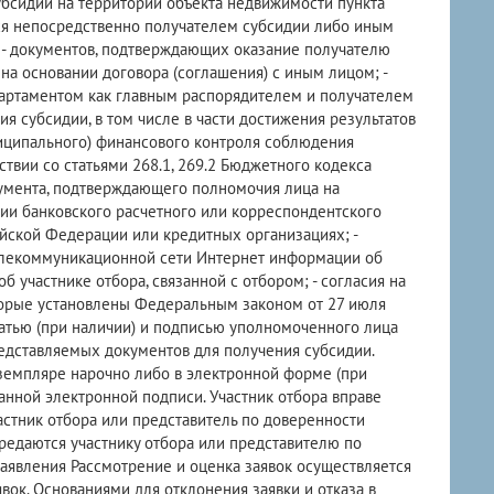
убсидии на территории объекта недвижимости пункта
ся непосредственно получателем субсидии либо иным
 - документов, подтверждающих оказание получателю
на основании договора (соглашения) с иным лицом; -
партаментом как главным распорядителем и получателем
 субсидии, в том числе в части достижения результатов
ниципального) финансового контроля соблюдения
твии со статьями 268.1, 269.2 Бюджетного кодекса
кумента, подтверждающего полномочия лица на
тии банковского расчетного или корреспондентского
ийской Федерации или кредитных организациях; -
елекоммуникационной сети Интернет информации об
б участнике отбора, связанной с отбором; - согласия на
торые установлены Федеральным законом от 27 июля
чатью (при наличии) и подписью уполномоченного лица
представляемых документов для получения субсидии.
земпляре нарочно либо в электронной форме (при
нной электронной подписи. Участник отбора вправе
частник отбора или представитель по доверенности
редаются участнику отбора или представителю по
аявления Рассмотрение и оценка заявок осуществляется
вок. Основаниями для отклонения заявки и отказа в