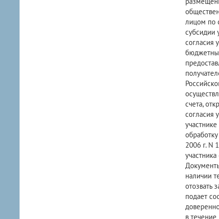
размещени
обществен
лицом по 
субсидии 
согласия 
бюджетных
предостав
получател
Российско
осуществл
счета, от
согласия 
участнике 
обработку
2006 г. N
участника
Документы
наличии т
отозвать 
подает со
доверенно
в течение