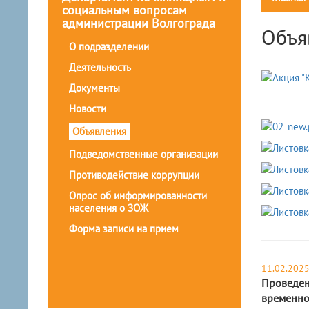
социальным вопросам
администрации Волгограда
Объя
О подразделении
Деятельность
Документы
Новости
Объявления
Подведомственные организации
Противодействие коррупции
Опрос об информированности
населения о ЗОЖ
Форма записи на прием
11.02.202
Проведен
временно