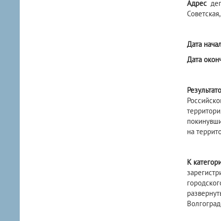
Адрес
деп
Советская,
Дата нача
Дата окон
Результат
Российско
территори
покинувши
на террит
К катего
зарегистр
городског
разверну
Волгоград