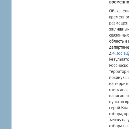
временно
​Объявлен
временном
размещени
жилищным 
связанных
область и
департаме
д.4,
social
Результат
Российско
территори
покинувши
на террит
относятся
налогопла
пунктов в
герой Вол
отбора, п
заявку на
отбора на