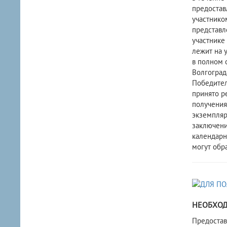
предостав
участнико
представл
участнике
лежит на 
в полном 
Волгоград
Победител
принято р
получения
экземпляр
заключени
календарн
могут обра
НЕОБХОД
​Предоста