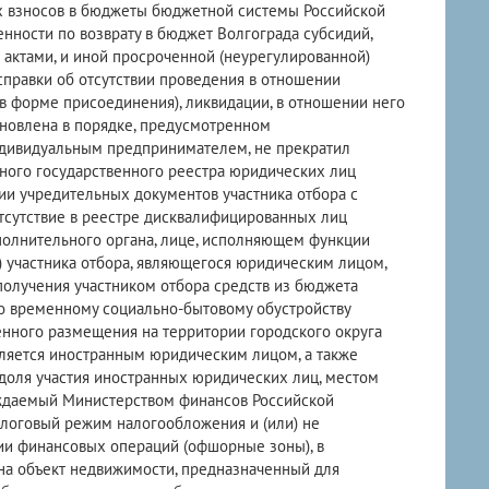
ых взносов в бюджеты бюджетной системы Российской
енности по возврату в бюджет Волгограда субсидий,
актами, и иной просроченной (неурегулированной)
правки об отсутствии проведения в отношении
в форме присоединения), ликвидации, в отношении него
ановлена в порядке, предусмотренном
ндивидуальным предпринимателем, не прекратил
иного государственного реестра юридических лиц
ии учредительных документов участника отбора с
сутствие в реестре дисквалифицированных лиц
полнительного органа, лице, исполняющем функции
) участника отбора, являющегося юридическим лицом,
олучения участником отбора средств из бюджета
о временному социально-бытовому обустройству
енного размещения на территории городского округа
является иностранным юридическим лицом, а также
 доля участия иностранных юридических лиц, местом
ерждаемый Министерством финансов Российской
алоговый режим налогообложения и (или) не
и финансовых операций (офшорные зоны), в
на объект недвижимости, предназначенный для