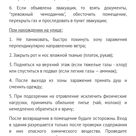
6. Если объявлена эвакуация, то взять документы,
"тревожный чемоданчик", обесточить помещение,
перекрыть газ и проследовать в пункт эвакуации;
П
ри нахождении на улиц
е:
1. Не паниковать, быстро покинуть зону заражения
перпендикулярно направлению ветра;
2. Закрыть рот и нос влажной тканью (платок, рукав);
3. Подняться на верхний этаж (если тяжелые газы - хлор)
или спуститься в подвал (если легкие газы — аммиак);
4. После выхода из зоны заражения принять душ и
сменить одежду;
5. При подозрении на отравление исключить физические
нагрузки, принимать обильное питье (чай, молоко) и
немедленно обратиться к врачу;
После возвращения в помещение будьте осторожны. Вход
в здания разрешается только после проверки содержания
в них опасного химического вещества. Проведите