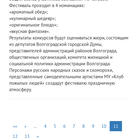
Фестиваль проходит в 4 номинациях:
«ароматный обед»;
«кулинарный шедевр»;
«оригинальное блюдо»;
«вкусная фантазия».
Результаты конкурсов будут оцениваться жюри, состоящим
из депутатов Волгоградской городской Думы,
представителей администраций районов Волгограда,
общественных организаций, комитета жилищной и
социальной политики администрации Волгограда.
Персонажи русских народных сказок и скоморохи,
представленные самодеятельными артистами МУ «Клуб
пожилых людей» создадут фестивалю праздничную
атмосферу.
««
«
…
4
5
6
7
8
9
10
11
12
13
»