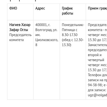
ФИО
Адрес
График
Прием граж
работы
Нагиев Хазар
400001, г.
Понедельник-
Председате
Зафар Оглы
Волгоград, ул.
Пятница с
комитета - 
Председатель
им.
8.30-17.30
четверг мес
комитета
Циолковского,
(обед с 12.30-
15.30 до 17.
8
13.30)
Замастител
председател
второй и
четвертый
четверг мес
15.30 до 17.
Телефон дл
записи на п
94-38-98; e-
для записи:
ugz@volgad