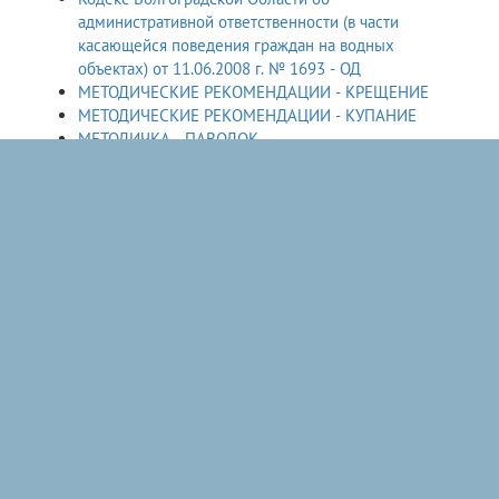
административной ответственности (в части
касающейся поведения граждан на водных
объектах) от 11.06.2008 г. № 1693 - ОД
МЕТОДИЧЕСКИЕ РЕКОМЕНДАЦИИ - КРЕЩЕНИЕ
МЕТОДИЧЕСКИЕ РЕКОМЕНДАЦИИ - КУПАНИЕ
МЕТОДИЧКА - ПАВОДОК
Опасные места у водоемов
ОСТОРОЖНО ЛЁД
ГИМС МЧС РОССИИ ПО ВОЛГОГРАДСКОЙ ОБЛАСТИ
ИНФОРМИРУЕТ!
Памятка родителям, учителям, школьникам
Переход по льду
РЕКОМЕНДАЦИИ ПО БЕЗОПАСНОСТИ РЫБОЛОВАМ-
ЛЮБИТЕЛЯМ ЗИМНЕЙ РЫБАЛКИ
Постановление Губернатора Волгоградской Области
от 07.02.2014 года № 104 Об утверждении Правил
охраны жизни людей на водных объектах.
Правила поведения на водоемах в зимний период
Правила поведения на льду
Приказ МЧС РФ от 20.07.2020 № 540 "Об
утверждении Правил пользования базами