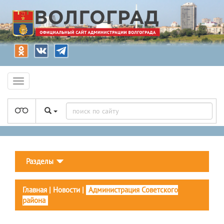
Разделы
Главная
|
Новости
|
Администрация Советского
района