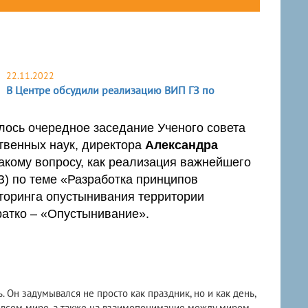
22.11.2022
В Центре обсудили реализацию ВИП ГЗ по
лось очередное заседание Ученого совета
твенных наук, директора
Александра
акому вопросу, как реализация важнейшего
З) по теме «Разработка принципов
торинга опустынивания территории
ратко – «Опустынивание».
 Он задумывался не просто как праздник, но и как день,
 всем мире, а также на взаимопонимание между миром