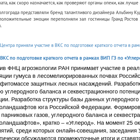
ата, как скоро назначается, как проверяют органы опеки, как лучше
олгограда представляли бренд талантливого дизайнера Альбину Ку
положительные эмоции переполняли зал гостиницы Гранд Ростов 
.
 ВКС по подготовке краткого отчета в рамках ВИП ГЗ по «Углер
ив ФНЦ агроэкологии РАН принимает участие в реа
яции гумуса в лесомелиорированных почвах Российс
 фитомассе защитных лесных насаждений. Разработк
ю углеродного баланса и секвестрационного потен
ии. Разработка структуры базы данных углеродного
оландшафтов юга Российской Федерации. Формиров
 парниковых газов, углеродного баланса и секвестр
оландшафтов», кратко – «Углерод». На момент 25 ок
ятий, среди которых онлайн-совещания, заседания У
тически обсуждаются промежуточные итоги и ставят