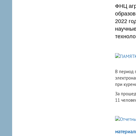
ФНЦ агр
образов
2022 го
научные
техноло
​В период
электрона
при курен
За прошед
11 челове
материал