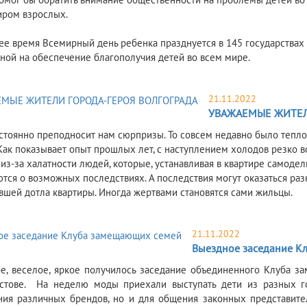
иром взрослых.
ее время Всемирный день ребенка празднуется в 145 государствах 
ной на обеспечение благополучия детей во всем мире.
21.11.2022
УВАЖАЕМЫЕ ЖИТЕЛ
остоянно преподносит нам сюрпризы. То совсем недавно было тепло, 
 Как показывает опыт прошлых лет, с наступлением холодов резко в
 из-за халатности людей, которые, устанавливая в квартире самоде
тся о возможных последствиях. А последствия могут оказаться ра
вшей дотла квартиры. Иногда жертвами становятся сами жильцы.
21.11.2022
Выездное заседание К
е, веселое, яркое получилось заседание объединенного Клуба 
остове. На неделю моды приехали выступать дети из разных г
ия различных брендов, но и для общения законных представите