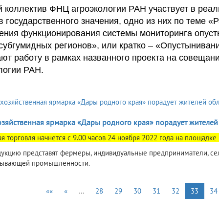
 коллектив ФНЦ агроэкологии РАН участвует в реа
в государственного значения, одно из них по теме «
ения функционирования системы мониторинга опуст
 субгумидных регионов», или кратко – «Опустыниван
ют работу в рамках названного проекта на совещан
логии РАН.
озяйственная ярмарка «Дары родного края» порадует жителей 
ая торговля начнется с 9.00 часов 24 ноября 2022 года на площадке
укцию представят фермеры, индивидуальные предприниматели, се
тывающей промышленности.
««
«
…
28
29
30
31
32
33
34