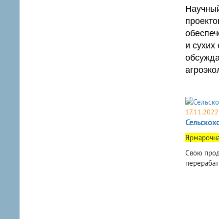
Научный
проекто
обеспеч
и сухих
обсужда
агроэко
17.11.2022
Сельскох
​Ярмарочн
Свою прод
перераба