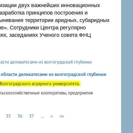
лизации двух важнейших инновационных
Разработка принципов построения и
ынивания территории аридных, субаридных
ие». Сотрудники Центра регулярно
иях, заседаниях Ученого совета ФНЦ
области деликатесами из волгоградской глубинки
 Волгоградского аграрного университета.
льскохозяйственные кооперативы, предприятия
35
36
37
…
»
»»