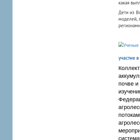
какая выпл
Дети из В
моделей, 
регионами
участие в
Коллект
аккумул
почве и
изучени
Федерац
агролес
потокам
агролес
меропри
система