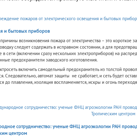
я и бытовых приборов
 причины возникновения пожара от электричества – это короткое за
оводку следует содержать в исправном состоянии, а для предотвра
е в сети (включении сразу нескольких электроприборов) на распр
нные предохранители заводского изготовления.
ектросеть включить самодельный предохранитель из толстой провол
ся. Следовательно, автомат защиты не сработает, и сеть будет оста
ся до плавления, изоляция воспламеняется, искры и огонь перехо
2
одное сотрудничество: ученые ФНЦ агроэкологии РАН проводя
ким центром