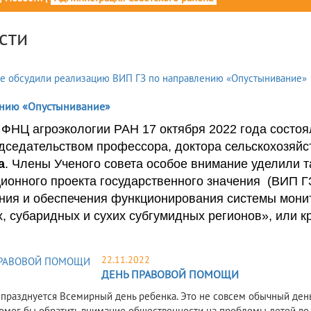
сти
нию «Опустынивание»
 ФНЦ агроэкологии РАН 17 октября 2022 года состоя
дседательством профессора, доктора сельскохозяйс
а
. Члены Ученого совета особое внимание уделили т
ионного проекта государственного значения (ВИП Г
ния и обеспечения функционирования системы мони
, субаридных и сухих субгумидных регионов», или к
22.11.2022
ДЕНЬ ПРАВОВОЙ ПОМОЩИ
 празднуется Всемирный день ребенка. Это не совсем обычный день.
омог бы обратить внимание общественности на проблемы детей во