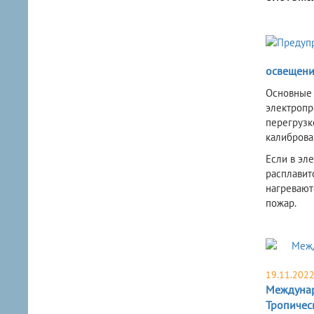
освещени
​Основные
электропр
перегрузк
калиброва
Е
сли в эл
распл
авит
нагревают
пожар.
19.11.202
Междунар
Тропичес