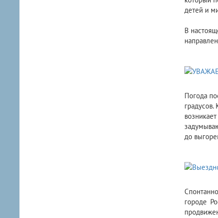
детей и м
В настоящ
направлен
​Погода п
градусов.
возникает
задумываю
до выгоре
Спонтанно
городе Р
продвижен