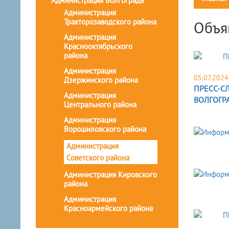
Администрация Волгограда
Администрация
Тракторозаводского района
Объя
Администрация
Краснооктябрьского
района
Администрация
05.07.2024
Дзержинского района
ПРЕСС-С
Администрация
ВОЛГОГР
Центрального района
Администрация
Ворошиловского района
Администрация
Советского района
Администрация Кировского
района
Администрация
Красноармейского района