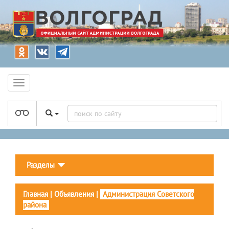
Разделы
Главная
|
Объявления
|
Администрация Советского
района