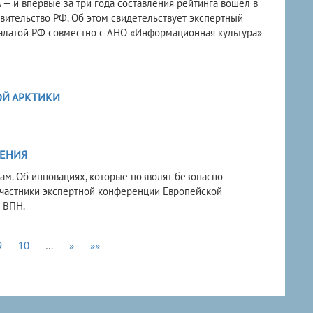
— и впервые за три года составления рейтинга вошел в
вительство РФ. Об этом свидетельствует экспертный
 палатой РФ совместно с АНО «Информационная культура»
Й АРКТИКИ
ЛЕНИЯ
м. Об инновациях, которые позволят безопасно
 участники экспертной конференции Европейской
 ВПН.
9
10
…
»
»»