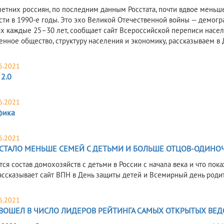
летних россиян, по последним данным Росстата, почти вдвое меньше
ти в 1990-е годы. Это эхо Великой Отечественной войны — демогра
х каждые 25–30 лет, сообщает сайт Всероссийской переписи населе
енное общество, структуру населения и экономику, рассказываем в 
6.2021
 2.0
6.2021
фика
6.2021
СТАЛО МЕНЬШЕ СЕМЕЙ С ДЕТЬМИ И БОЛЬШЕ ОТЦОВ-ОДИНО
тся состав домохозяйств с детьми в России с начала века и что по
ассказывает сайт ВПН в День защиты детей и Всемирный день роди
6.2021
 ВОШЕЛ В ЧИСЛО ЛИДЕРОВ РЕЙТИНГА САМЫХ ОТКРЫТЫХ ВЕ