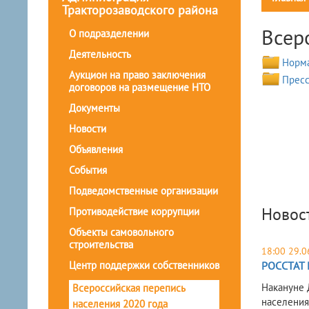
Тракторозаводского района
Всер
О подразделении
Деятельность
Норма
Аукцион на право заключения
Пресс
договоров на размещение НТО
Документы
Новости
Объявления
События
Подведомственные организации
Новос
Противодействие коррупции
Объекты самовольного
строительства
18:00 29.0
Центр поддержки собственников
РОССТАТ 
Накануне 
Всероссийская перепись
населения
населения 2020 года