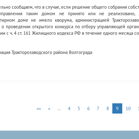
льно сообщаем, что в случае, если решение общего собрания соб
управления таким домом не принято или не реализовано,
ртирном доме не имело кворума, администрацией Тракторозаво
 о проведении открытого конкурса по отбору управляющей орган
ии с ч. 4 ст. 161 Жилищного кодекса РФ в течение одного месяца с
ация Тракторозаводского района Волгограда
««
«
…
4
5
6
7
8
9
10