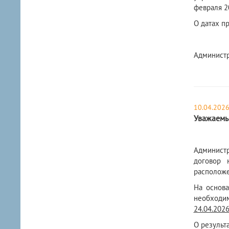
февраля 2
О датах п
Администр
10.04.202
Уважаемы
Администр
договор 
расположен
На основа
необход
24.04.2026
О результ