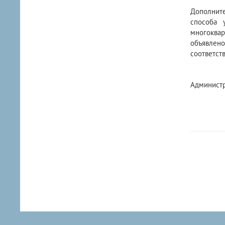
Дополните
способа 
многоква
объявлено
соответств
Администр