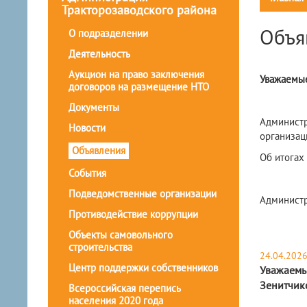
Тракторозаводского района
Объя
О подразделении
Деятельность
Аукцион на право заключения
Уважаемые
договоров на размещение НТО
Документы
Админист
Новости
организац
Объявления
Об итогах
События
Подведомственные организации
Администр
Противодействие коррупции
Объекты самовольного
строительства
24.04.202
Центр поддержки собственников
Уважаемые
Зенитчиков
Всероссийская перепись
населения 2020 года