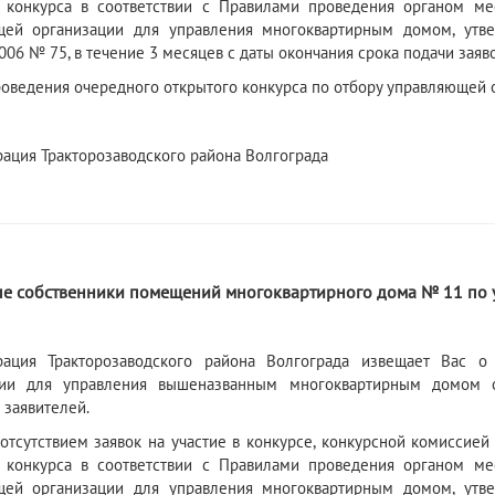
 конкурса в соответствии с Правилами проведения органом ме
щей организации для управления многоквартирным домом, утв
006 № 75, в течение 3 месяцев с даты окончания срока подачи заяво
роведения очередного открытого конкурса по отбору управляющей
ация Тракторозаводского района Волгограда
е собственники помещений многоквартирного дома № 11 по у
рация Тракторозаводского района Волгограда извещает Вас о
ции для управления вышеназванным многоквартирным домом от
 заявителей.
 отсутствием заявок на участие в конкурсе, конкурсной комиссие
 конкурса в соответствии с Правилами проведения органом ме
щей организации для управления многоквартирным домом, утв