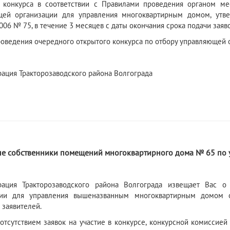
 конкурса в соответствии с Правилами проведения органом ме
щей организации для управления многоквартирным домом, утв
006 № 75, в течение 3 месяцев с даты окончания срока подачи заяво
роведения очередного открытого конкурса по отбору управляющей
ация Тракторозаводского района Волгограда
6
е собственники помещений многоквартирного дома № 65 по у
рация Тракторозаводского района Волгограда извещает Вас о
ции для управления вышеназванным многоквартирным домом от
 заявителей.
 отсутствием заявок на участие в конкурсе, конкурсной комиссие