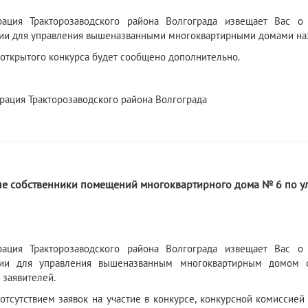
рация Тракторозаводского района Волгограда извещает Вас о
ии для управления вышеназванными многоквартирными домами назн
 открытого конкурса будет сообщено дополнительно.
ация Тракторозаводского района Волгограда
6
е собственники помещений многоквартирного дома № 6 по ул
рация Тракторозаводского района Волгограда извещает Вас о
ции для управления вышеназванным многоквартирным домом от
 заявителей.
 отсутствием заявок на участие в конкурсе, конкурсной комиссие