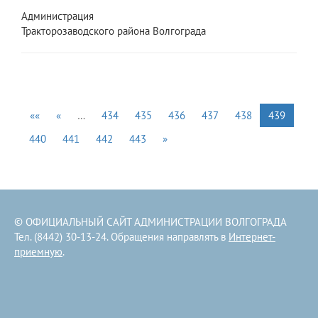
Администрация
Тракторозаводского района Волгограда
««
«
…
434
435
436
437
438
439
440
441
442
443
»
© ОФИЦИАЛЬНЫЙ САЙТ АДМИНИСТРАЦИИ ВОЛГОГРАДА
Тел. (8442) 30-13-24. Обращения направлять в
Интернет-
приемную
.