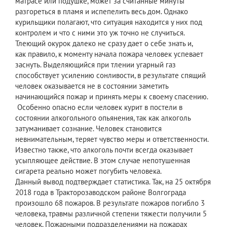
матрасе или подушке, может за считанные минуты
разгореться в пламя и испепелить весь дом. Однако
курильщики полагают, что ситуация находится у них под
контролем и что с ними это уж точно не случиться.
Тлеющий окурок далеко не сразу дает о себе знать и,
как правило, к моменту начала пожара человек успевает
заснуть. Выделяющийся при тлении угарный газ
способствует усилению сонливости, в результате спящий
человек оказывается не в состоянии заметить
начинающийся пожар и принять меры к своему спасению.
Особенно опасно если человек курит в постели в
состоянии алкогольного опьянения, так как алкоголь
затуманивает сознание. Человек становится
невнимательным, теряет чувство меры и ответственности.
Известно также, что алкоголь почти всегда оказывает
усыпляющее действие. В этом случае непотушенная
сигарета реально может погубить человека.
Данный вывод подтверждает статистика. Так, на 25 октября
2018 года в Тракторозаводском районе Волгограда
произошло 68 пожаров. В результате пожаров погибло 3
человека, травмы различной степени тяжести получили 5
человек. Пожарными подразделениями на пожарах