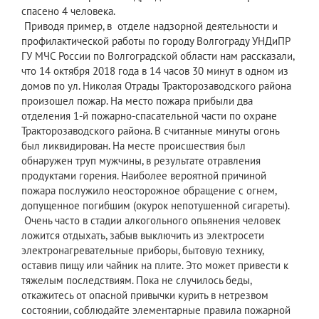
спасено 4 человека.
Приводя пример, в отделе надзорной деятельности и
профилактической работы по городу Волгограду УНДиПР
ГУ МЧС России по Волгоградской области нам рассказали,
что 14 октября 2018 года в 14 часов 30 минут в одном из
домов по ул. Николая Отрады Тракторозаводского района
произошел пожар. На место пожара прибыли два
отделения 1-й пожарно-спасательной части по охране
Тракторозаводского района. В считанные минуты огонь
был ликвидирован. На месте происшествия был
обнаружен труп мужчины, в результате отравления
продуктами горения. Наиболее вероятной причиной
пожара послужило неосторожное обращение с огнем,
допущенное погибшим (окурок непотушенной сигареты).
Очень часто в стадии алкогольного опьянения человек
ложится отдыхать, забыв выключить из электросети
электронагревательные приборы, бытовую технику,
оставив пищу или чайник на плите. Это может привести к
тяжелым последствиям. Пока не случилось беды,
откажитесь от опасной привычки курить в нетрезвом
состоянии, соблюдайте элементарные правила пожарной