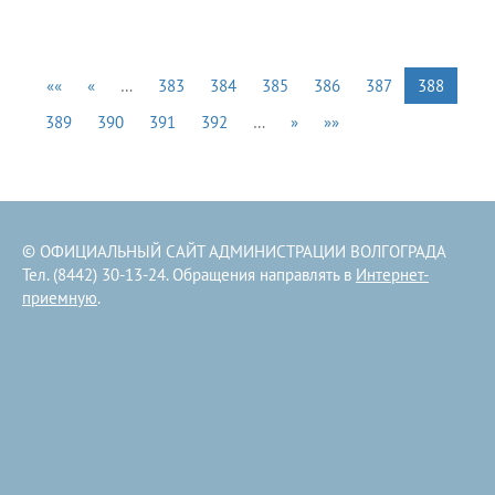
««
«
…
383
384
385
386
387
388
389
390
391
392
…
»
»»
© ОФИЦИАЛЬНЫЙ САЙТ АДМИНИСТРАЦИИ ВОЛГОГРАДА
Тел. (8442) 30-13-24. Обращения направлять в
Интернет-
приемную
.