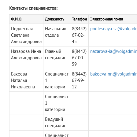
Контакты специалистов:
Ф.И.О.
Должность
Телефон
Электронная почта
Подлесная
Начальник
8(8442)
podlesnaya-sa@volgadm
Светлана
отдела
67-02-
Александровна
45
Назарова Инна
Главный
8(8442)
nazarova-ia@volgadmin
Александровна
специалист
67-00-
59
Бакеева
Специалист
8(8442)
bakeeva-nn@volgadmin
Наталья
1
67-99-
Николаевна
категории
12
Специалист
1
категории
Ведущий
специалист
Специалист