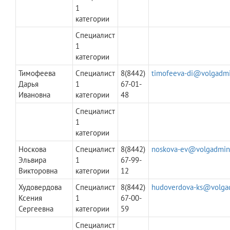
1
категории
Специалист
1
категории
Тимофеева
Специалист
8(8442)
timofeeva-di@volgadmi
Дарья
1
67-01-
Ивановна
категории
48
Специалист
1
категории
Носкова
Специалист
8(8442)
noskova-ev@volgadmin
Эльвира
1
67-99-
Викторовна
категории
12
Худовердова
Специалист
8(8442)
hudoverdova-ks@volga
Ксения
1
67-00-
Сергеевна
категории
59
Специалист