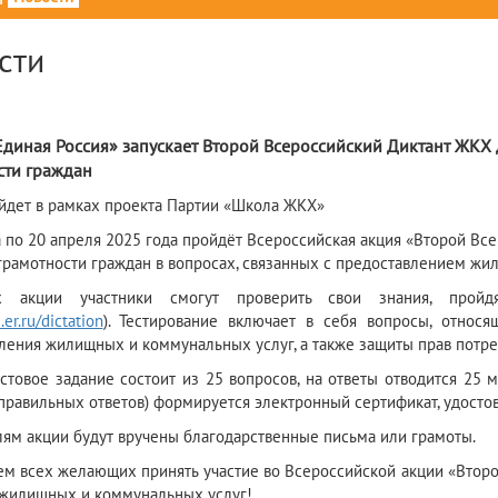
сти
5
Единая Россия» запускает Второй Всероссийский Диктант ЖКХ
сти граждан
йдет в рамках проекта Партии «Школа ЖКХ»
та по 20 апреля 2025 года пройдёт Всероссийская акция «Второй В
грамотности граждан в вопросах, связанных с предоставлением жи
 акции участники смогут проверить свои знания, пройд
e.er.ru/dictation
). Тестирование включает в себя вопросы, относ
ления жилищных и коммунальных услуг, а также защиты прав потреб
стовое задание состоит из 25 вопросов, на ответы отводится 25 
правильных ответов) формируется электронный сертификат, удосто
ям акции будут вручены благодарственные письма или грамоты.
м всех желающих принять участие во Всероссийской акции «Второ
 жилищных и коммунальных услуг!