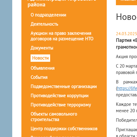
района
Ново
О подразделении
Деятельность
Аукцион на право заключения
24.03.202
договоров на размещение НТО
Партия «
грамотно
Документы
Акция про
Новости
​С 20 мар
Объявления
правовой 
События
В рамках
Подведомственные организации
(
https://lif
предостав
Противодействие коррупции
Каждое те
Противодействие терроризму
менее 20 
Объекты самовольного
строительства
Победител
Центр поддержки собственников
Приглашае
в области