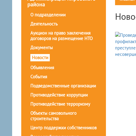
района
Ново
О подразделении
Деятельность
Аукцион на право заключения
договоров на размещение НТО
Документы
Новости
Объявления
События
Подведомственные организации
Противодействие коррупции
Противодействие терроризму
Объекты самовольного
строительства
Центр поддержки собственников