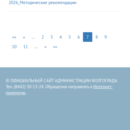
2026_Методические рекомендации
««
«
…
2
3
4
5
6
7
8
9
10
11
…
»
»»
© ОФИЦИАЛЬНЫЙ САЙТ АДМИНИСТРАЦИИ ВОЛГОГРАДА
Тел. (8442) 30-13-24. Обращения направлять в
Интернет-
приемную
.