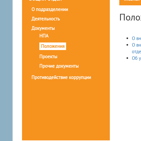
О подразделении
Поло
Деятельность
Документы
НПА
О вн
О вн
Положения
отде
Проекты
Об у
Прочие документы
Противодействие коррупции