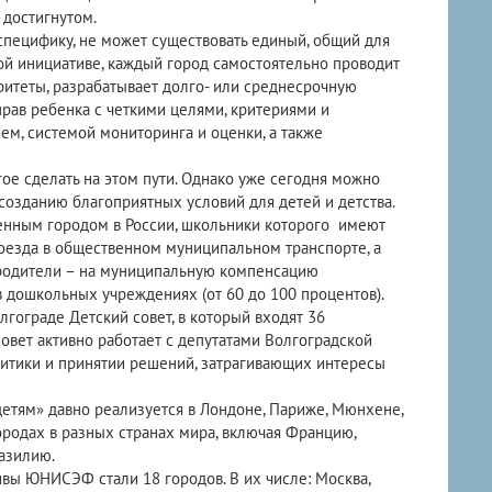
а достигнутом.
специфику, не может существовать единый, общий для
ной инициативе, каждый город самостоятельно проводит
ритеты, разрабатывает долго- или среднесрочную
ав ребенка с четкими целями, критериями и
м, системой мониторинга и оценки, а также
ое сделать на этом пути. Однако уже сегодня можно
созданию благоприятных условий для детей и детства.
венным городом в России, школьники которого имеют
оезда в общественном муниципальном транспорте, а
родители – на муниципальную компенсацию
 дошкольных учреждениях (от 60 до 100 процентов).
лгограде Детский совет, в который входят 36
совет активно работает с депутатами Волгоградской
литики и принятии решений, затрагивающих интересы
етям» давно реализуется в Лондоне, Париже, Мюнхене,
городах в разных странах мира, включая Францию,
азилию.
вы ЮНИСЭФ стали 18 городов. В их числе: Москва,