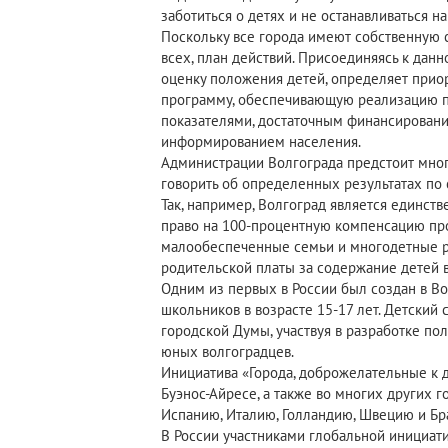
заботиться о детях и не останавливаться н
Поскольку все города имеют собственную 
всех, план действий. Присоединяясь к дан
оценку положения детей, определяет прио
программу, обеспечивающую реализацию пр
показателями, достаточным финансирование
информированием населения.
Администрации Волгограда предстоит мног
говорить об определенных результатах по 
Так, например, Волгоград является единст
право на 100-процентную компенсацию пр
малообеспеченные семьи и многодетные 
родительской платы за содержание детей в
Одним из первых в России был создан в Во
школьников в возрасте 15-17 лет. Детский 
городской Думы, участвуя в разработке по
юных волгоградцев.
Инициатива «Города, доброжелательные к д
Буэнос-Айресе, а также во многих других 
Испанию, Италию, Голландию, Швецию и Бр
В России участниками глобальной инициати