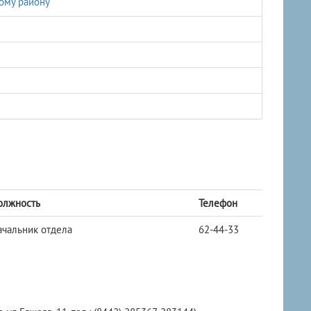
ому району
олжность
Телефон
ачальник отдела
62-44-33