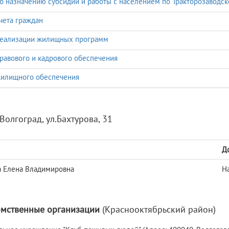
о назначению субсидий и работы с населением по Тракторозаводск
чета граждан
реализации жилищных программ
равового и кадрового обеспечения
жилищного обеспечения
Волгоград, ул.Бахтурова, 31
Д
 Елена Владимировна
Н
мственные организации
(Краснооктябрьский район)