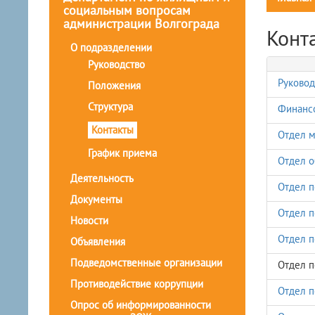
социальным вопросам
администрации Волгограда
Конт
О подразделении
Руководство
Руковод
Положения
Структура
Финанс
Контакты
Отдел м
График приема
Отдел о
Деятельность
Отдел п
Документы
Отдел п
Новости
Отдел п
Объявления
Подведомственные организации
Отдел п
Противодействие коррупции
Отдел п
Опрос об информированности