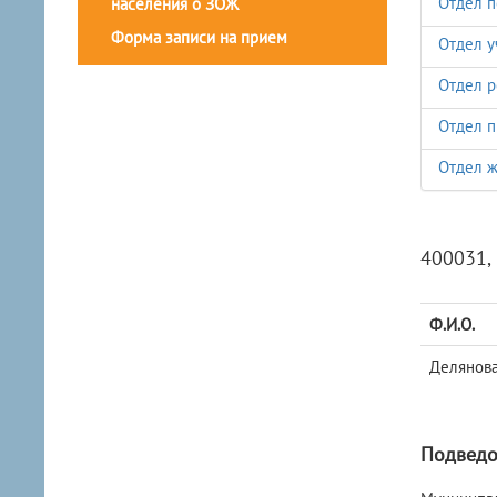
Отдел п
населения о ЗОЖ
Форма записи на прием
Отдел у
Отдел 
Отдел п
Отдел 
400031, 
Ф.И.О.
Делянова
Подведо