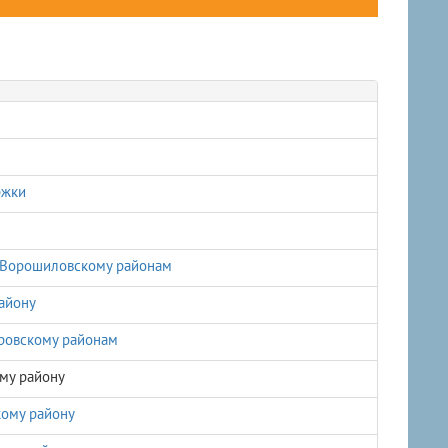
ржки
и Ворошиловскому районам
айону
ировскому районам
му району
кому району