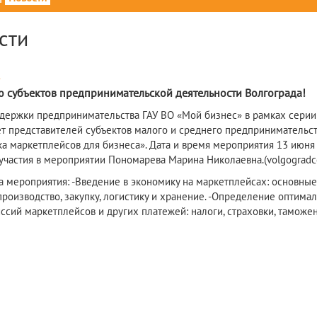
сти
4
 субъектов предпринимательской деятельности Волгограда!
держки предпринимательства ГАУ ВО «Мой бизнес» в рамках серии
т представителей субъектов малого и среднего предпринимательств
а маркетплейсов для бизнеса». Дата и время мероприятия 13 июня 
частия в мероприятии Пономарева Марина Николаевна.(volgogradcci.s
 мероприятия: -Введение в экономику на маркетплейсах: основные п
производство, закупку, логистику и хранение. -Определение оптимал
иссий маркетплейсов и других платежей: налоги, страховки, таможе