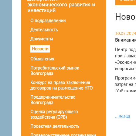
экономического развития и
инвестиций
Ново
О подразделении
Деятельность
30.05.202
Документы
Вниманию
Новости
Центр под
приглашае
Объявления
«Экономик
Потребительский рынок
вопросам у
Волгограда
Программа
Конкурс на право заключения
затрат на 
договоров на размещение НТО
-Учёт ком
Предпринимательство
Волгограда
Оценка регулирующего
...назад
воздействия (ОРВ)
Проектная деятельность
Подведомственные организации