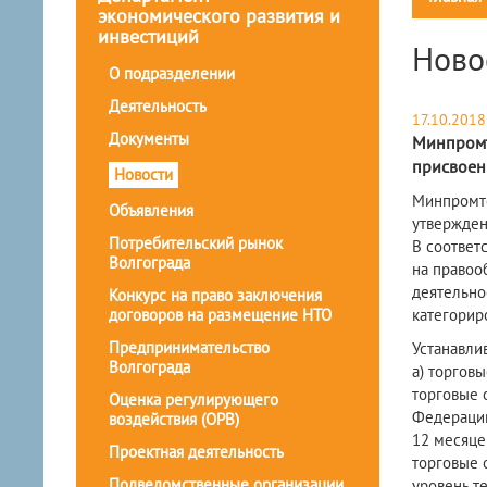
экономического развития и
инвестиций
Ново
О подразделении
Деятельность
17.10.2018
Документы
Минпромт
присвоен
Новости
Минпромто
Объявления
утвержден
Потребительский рынок
В соответ
Волгограда
на правоо
деятельно
Конкурс на право заключения
договоров на размещение НТО
категорир
Предпринимательство
Устанавли
Волгограда
а) торговы
торговые 
Оценка регулирующего
Федерации
воздействия (ОРВ)
12 месяце
Проектная деятельность
торговые 
Подведомственные организации
уровень т