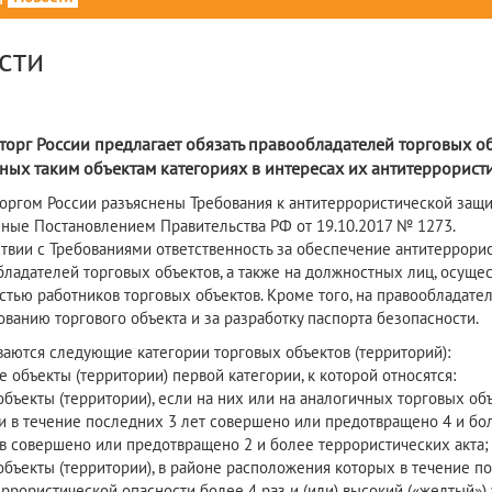
сти
орг России предлагает обязать правообладателей торговых о
ных таким объектам категориях в интересах их антитеррорист
ргом России разъяснены Требования к антитеррористической защищ
ные Постановлением Правительства РФ от 19.10.2017 № 1273.
ствии с Требованиями ответственность за обеспечение антитеррори
бладателей торговых объектов, а также на должностных лиц, осущ
стью работников торговых объектов. Кроме того, на правообладате
ованию торгового объекта и за разработку паспорта безопасности.
ваются следующие категории торговых объектов (территорий):
е объекты (территории) первой категории, к которой относятся:
объекты (территории), если на них или на аналогичных торговых об
 в течение последних 3 лет совершено или предотвращено 4 и боле
в совершено или предотвращено 2 и более террористических акта;
объекты (территории), в районе расположения которых в течение по
еррористической опасности более 4 раз и (или) высокий («желтый»)