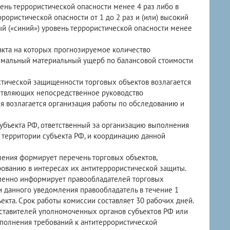
ень террористической опасности менее 4 раз либо в
рористической опасности от 1 до 2 раз и (или) высокий
ый («синий») уровень террористической опасности менее
 акта на которых прогнозируемое количество
симальный материальный ущерб по балансовой стоимости
стической защищенности торговых объектов возлагается
ествляющих непосредственное руководство
ля возлагается организация работы по обследованию и
бъекта РФ, ответственный за организацию выполнения
 территории субъекта РФ, и координацию данной
ения формирует перечень торговых объектов,
ованию в интересах их антитеррористической защиты.
ьменно информирует правообладателей торговых
и данного уведомления правообладатель в течение 1
кта. Срок работы комиссии составляет 30 рабочих дней.
ставителей уполномоченных органов субъектов РФ или
ыполнения требований к антитеррористической