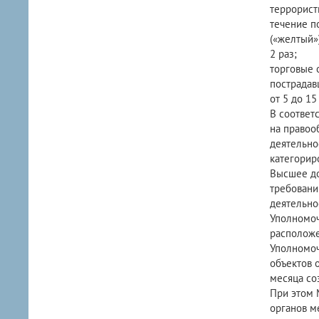
террорист
течение п
(«желтый»
2 раз;
торговые 
пострадав
от 5 до 15
В соответ
на правоо
деятельно
категорир
Высшее до
требовани
деятельно
Уполномоч
расположе
Уполномоч
объектов 
месяца со
При этом 
органов м