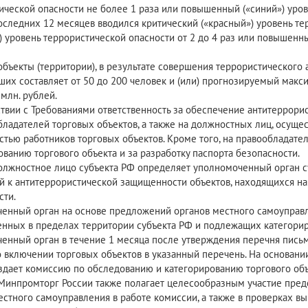
ической опасности не более 1 раза или повышенный («синий») уров
оследних 12 месяцев вводился критический («красный») уровень тер
) уровень террористической опасности от 2 до 4 раз или повышенн
объекты (территории), в результате совершения террористического
ших составляет от 50 до 200 человек и (или) прогнозируемый мак
 млн. рублей.
ствии с Требованиями ответственность за обеспечение антитеррори
бладателей торговых объектов, а также на должностных лиц, осущ
стью работников торговых объектов. Кроме того, на правообладате
ованию торгового объекта и за разработку паспорта безопасности.
лжностное лицо субъекта РФ определяет уполномоченный орган су
й к антитеррористической защищенности объектов, находящихся на
сти.
енный орган на основе предложений органов местного самоуправл
нных в пределах территории субъекта РФ и подлежащих категорир
енный орган в течение 1 месяца после утверждения перечня пис
о включении торговых объектов в указанный перечень. На основани
здает комиссию по обследованию и категорированию торгового объе
Минпромторг России также полагает целесообразным участие пред
естного самоуправления в работе комиссии, а также в проверках в