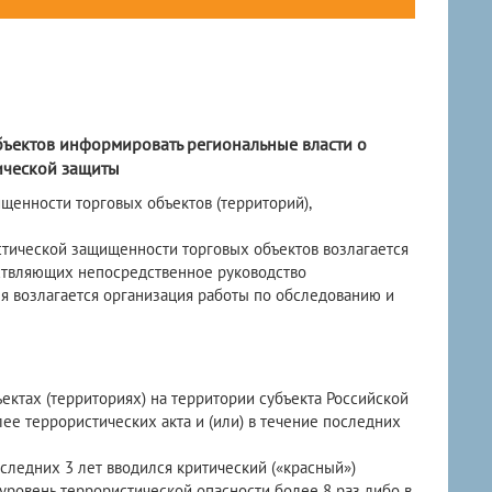
бъектов информировать региональные власти о
ической защиты
енности торговых объектов (территорий),
стической защищенности торговых объектов возлагается
ествляющих непосредственное руководство
ля возлагается организация работы по обследованию и
ъектах (территориях) на территории субъекта Российской
е террористических акта и (или) в течение последних
следних 3 лет вводился критический («красный»)
 уровень террористической опасности более 8 раз либо в