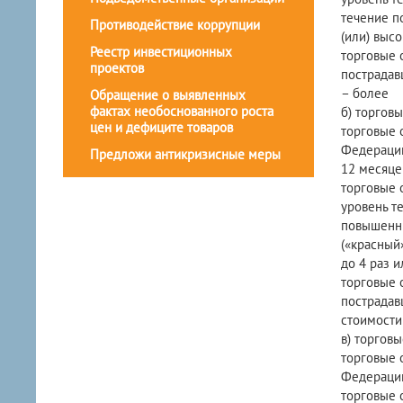
течение 
Противодействие коррупции
(или) выс
Реестр инвестиционных
торговые 
проектов
пострадав
– боле
Обращение о выявленных
фактах необоснованного роста
б) торговы
цен и дефиците товаров
торговые 
Федерации
Предложи антикризисные меры
12 месяце
торговые 
уровень те
повышенны
(«красный»
до 4 раз 
торговые 
пострадав
стоимости 
в) торговы
торговые 
Федерации
торговые 