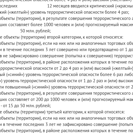
последних 12 месяцев вводился критический («красный») ур
окий («желтый») уровень террористической опасности более 4 раз;
объекты (территории), в результате совершения террористического
ших составляет более 1000 человек и (или) прогнозируемый макс
е 50 млн. рублей;
е объекты (территории) второй категории, к которой относятся:
объекты (территории), если на них или на аналогичных торговых об
 в течение последних 3 лет совершено или предотвращено от 1 до 
в не зафиксировано совершение (попытка к совершению) террорист
объекты (территории), в районе расположения которых в течение по
ррористической опасности от 2 до 4 раз и (или) высокий («желтый»
й («синий») уровень террористической опасности более 6 раз либ
) уровень террористической опасности от 1 до 2 раз и (или) высок
или повышенный («синий») уровень террористической опасности от 2 
объекты (территории), в результате совершения террористического
ших составляет от 200 до 1000 человек и (или) прогнозируемый м
- от 15 до 50 млн. рублей;
е объекты (территории) третьей категории, к которой относятся:
объекты (территории), если на них или на аналогичных торговых об
 в течение последних 3 лет не зафиксировано совершение (попытк
объекты (территории), в районе расположения которых в течение п