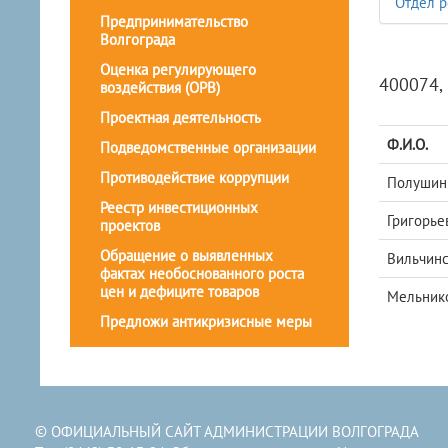
Отдел р
Предпринимательство
Волгограда
Оценка регулирующего
400074, 
воздействия (ОРВ)
Проектная деятельность
Ф.И.О.
Подведомственные организации
Противодействие коррупции
Полушин 
Реестр инвестиционных
Григорье
проектов
Обращение о выявленных
Вильчинс
фактах необоснованного роста
цен и дефиците товаров
Мельнико
Предложи антикризисные меры
© ОФИЦИАЛЬНЫЙ САЙТ АДМИНИСТРАЦИИ ВОЛГОГРАДА