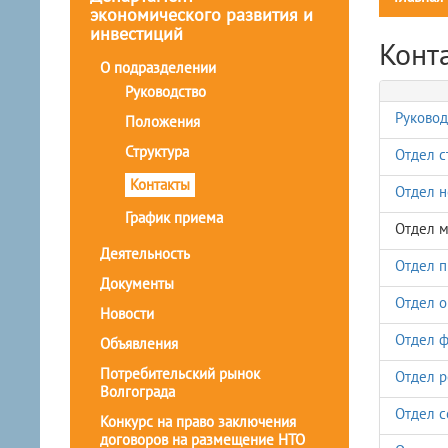
экономического развития и
инвестиций
Конт
О подразделении
Руководство
Руковод
Положения
Структура
Отдел с
Контакты
Отдел н
График приема
Отдел м
Деятельность
Отдел п
Документы
Отдел о
Новости
Отдел ф
Объявления
Потребительский рынок
Отдел р
Волгограда
Отдел с
Конкурс на право заключения
договоров на размещение НТО