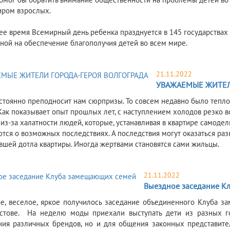
иром взрослых.
ее время Всемирный день ребенка празднуется в 145 государствах 
ной на обеспечение благополучия детей во всем мире.
21.11.2022
УВАЖАЕМЫЕ ЖИТЕЛ
остоянно преподносит нам сюрпризы. То совсем недавно было тепло, 
 Как показывает опыт прошлых лет, с наступлением холодов резко в
 из-за халатности людей, которые, устанавливая в квартире самоде
тся о возможных последствиях. А последствия могут оказаться ра
вшей дотла квартиры. Иногда жертвами становятся сами жильцы.
21.11.2022
Выездное заседание К
е, веселое, яркое получилось заседание объединенного Клуба 
остове. На неделю моды приехали выступать дети из разных г
ия различных брендов, но и для общения законных представите