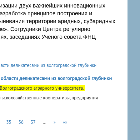
лизации двух важнейших инновационных
Разработка принципов построения и
ынивания территории аридных, субаридных
ие». Сотрудники Центра регулярно
иях, заседаниях Ученого совета ФНЦ
области деликатесами из волгоградской глубинки
 Волгоградского аграрного университета.
льскохозяйственные кооперативы, предприятия
35
36
37
…
»
»»