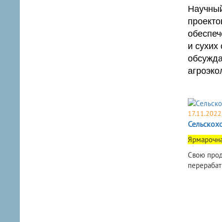
Научный
проекто
обеспеч
и сухих
обсужда
агроэко
17.11.2022
Сельскох
​Ярмарочн
Свою прод
перераба