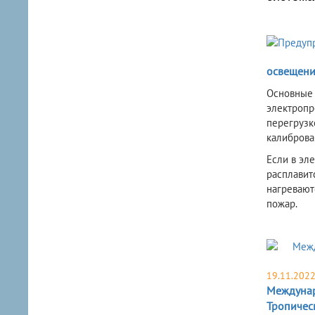
освещени
​Основные
электропр
перегрузк
калиброва
Е
сли в эл
распл
авит
нагревают
пожар.
19.11.202
Междунар
Тропичес