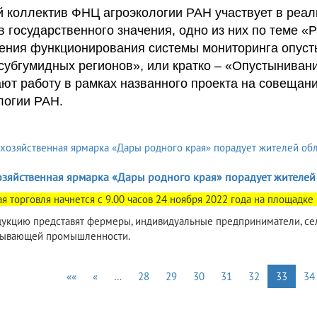
 коллектив ФНЦ агроэкологии РАН участвует в реа
в государственного значения, одно из них по теме «
ения функционирования системы мониторинга опуст
 субгумидных регионов», или кратко – «Опустыниван
ют работу в рамках названного проекта на совещан
логии РАН.
озяйственная ярмарка «Дары родного края» порадует жителей 
ая торговля начнется с 9.00 часов 24 ноября 2022 года на площадке
укцию представят фермеры, индивидуальные предприниматели, се
тывающей промышленности.
««
«
…
28
29
30
31
32
33
34