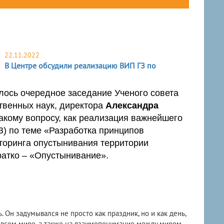
22.11.2022
В Центре обсудили реализацию ВИП ГЗ по
лось очередное заседание Ученого совета
твенных наук, директора
Александра
акому вопросу, как реализация важнейшего
З) по теме «Разработка принципов
торинга опустынивания территории
ратко – «Опустынивание».
 Он задумывался не просто как праздник, но и как день,
 всем мире, а также на взаимопонимание между миром