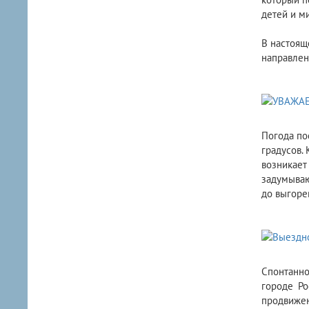
детей и м
В настоящ
направлен
​Погода п
градусов.
возникает
задумываю
до выгоре
Спонтанно
городе Р
продвижен