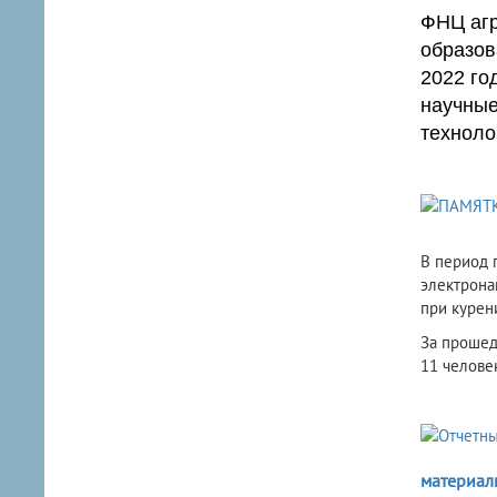
ФНЦ агр
образов
2022 го
научные
техноло
​В период
электрона
при курен
За прошед
11 челове
материал