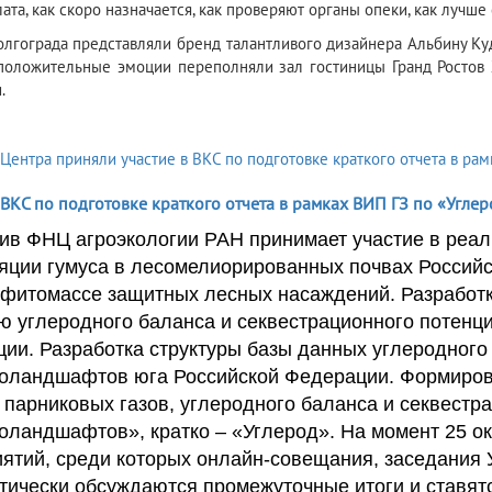
ата, как скоро назначается, как проверяют органы опеки, как лучше
олгограда представляли бренд талантливого дизайнера Альбину Ку
положительные эмоции переполняли зал гостиницы Гранд Ростов 
.
 ВКС по подготовке краткого отчета в рамках ВИП ГЗ по «Углер
ив ФНЦ агроэкологии РАН принимает участие в реа
яции гумуса в лесомелиорированных почвах Российс
 фитомассе защитных лесных насаждений. Разработк
ю углеродного баланса и секвестрационного потен
ии. Разработка структуры базы данных углеродного
оландшафтов юга Российской Федерации. Формиров
 парниковых газов, углеродного баланса и секвестр
оландшафтов», кратко – «Углерод». На момент 25 ок
ятий, среди которых онлайн-совещания, заседания У
тически обсуждаются промежуточные итоги и ставят