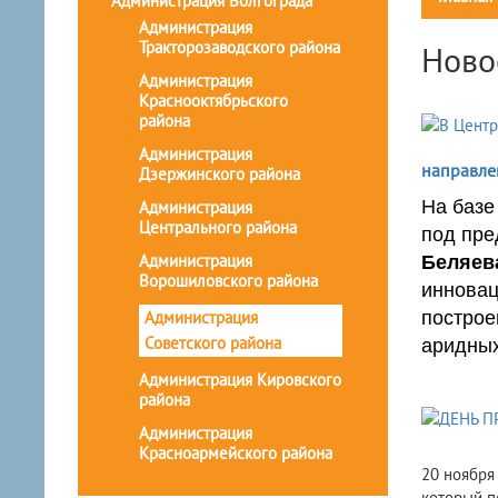
Администрация Волгограда
Администрация
Тракторозаводского района
Ново
Администрация
Краснооктябрьского
района
Администрация
направле
Дзержинского района
На базе
Администрация
Центрального района
под пре
Администрация
Беляев
Ворошиловского района
инновац
Администрация
построе
Советского района
аридных
Администрация Кировского
района
Администрация
Красноармейского района
20 ноября
который п