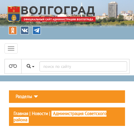
Разделы
Главная
|
Новости
|
Администрация Советского
района