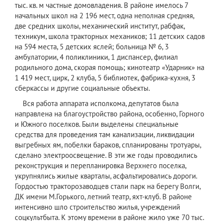
тыс. кв. м частные домовладения. В районе имелось 7
начальных школ на 2 196 мест, одна неполная средняя,
две средних школы, механический институт, рабфак,
техникум, школа тракторных механиков; 11 детских садов
на 594 места, 5 детских яслей; больница № 6, 3
амбулатории, 4 поликлиники, 1 диспансер, филиал
родильного дома, скорая помощь; кинотеатр «Ударник» на
1 419 мест, цирк, 2 клуба, 5 библиотек, фабрика-кухня, 3
сберкассы и другие социальные объекты.
Вся работа аппарата исполкома, депутатов была
направлена на благоустройство района, особенно, Горного
и Южного поселков. Были выделены специальные
средства для проведения там канализации, ликвидации
выгребных ям, побелки бараков, спланированы тротуары,
сделано электроосвещение. В эти же годы проводились
реконструкция и перепланировка Верхнего поселка,
укрупнялись жилые кварталы, асфальтировались дороги.
Гордостью тракторозаводцев стали парк на берегу Волги,
ДК имени М.Горького, летний театр, яхт-клуб. В районе
интенсивно шло строительство жилья, учреждений
соцкультбыта. К этому времени в районе жило уже 70 тыс.