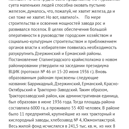
суета маленьких людей способна оковать пустыню
железом, думалось, что, пожалуй, не хватит железа, да и
сил тоже не хватит. Но вот, хватило!». По мере
строительства и освоения мощностей завода рос и
развивался поселок. В целях обеспечения большой
оперативности в руководстве городским хозяйством и
социально-культурным строительством и приближением
органов власти к избирателям появилась необходимость
разукрупнить Дзержинский и Ерманский районы.
Постановление Сталинградского крайисполкома о новом
районировании утвердили на заседании президиума
ВЦИК (протокол № 46 от 15-20 июня 1936 г.). Вновь
образованным районам присвоены следующие
названия: Баррикадный, Дзержинский, Ерманский, Красно-
Октябрьский и Тракторно-Заводский. Таким образом,
Тракторозаводский район, как административная единица,
был образован в июне 1936 года. Тогда площадь района
составляла 6000 га, а проживало 55 400 человек. В районе
было 11 предприятий, крупнейшие из них тракторный и
кислородный заводы, хлебозавод № 4, Южмонтажстрой.
Весь жилой фонд исчислялся в 241,5 тыс. кв. м, из них 8