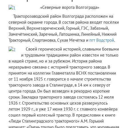
​«Северные ворота Волгограда»
Тракторозаводский район Волгограда расположен на
северной окраине города. В состав района входят посёлки
Верхний, Верхнезареченский, Горный, ГЭС, Забазный,
Замечётинский, Заречный, Латошинка, Линейный, Нижний
Тракторный, Спартановка, Сухая Мечётка и
пгт
Водстрой
.
​ Своей героической историей, славными боевыми
и трудовыми традициями район известен не только
в нашей стране, но и за рубежом. История района
неразрывно связана с историей тракторного завода. В
принятом на коллегии Главметалла ВСНХ постановлении
от 11 ноября 1925 г. говорится о начале строительства
тракторного завода в Сталинграде, в 14 км к северу от
центра города. Он был возведен в рекордно короткие
сроки. Закладка тракторного завода состоялась 12 июля
1926 г. Строительство основных цехов развернулось
летом 1929 г., а уже 17 июня 1930 г. с главного конвейера
сошел первый колесный трактор. В предисловии к книге
«Люди Сталинградского тракторного» А.М. Горький
напишет: «Очень трудно было представить, что муравьиная