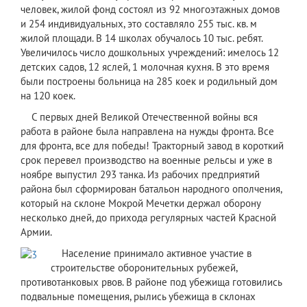
человек, жилой фонд состоял из 92 многоэтажных домов
и 254 индивидуальных, это составляло 255 тыс. кв. м
жилой площади. В 14 школах обучалось 10 тыс. ребят.
Увеличилось число дошкольных учреждений: имелось 12
детских садов, 12 яслей, 1 молочная кухня. В это время
были построены больница на 285 коек и родильный дом
на 120 коек.
С первых дней Великой Отечественной войны вся
работа в районе была направлена на нужды фронта. Все
для фронта, все для победы! Тракторный завод в короткий
срок перевел производство на военные рельсы и уже в
ноябре выпустил 293 танка. Из рабочих предприятий
района был сформирован батальон народного ополчения,
который на склоне Мокрой Мечетки держал оборону
несколько дней, до прихода регулярных частей Красной
Армии.
​Население принимало активное участие в
строительстве оборонительных рубежей,
противотанковых рвов. В районе под убежища готовились
подвальные помещения, рылись убежища в склонах