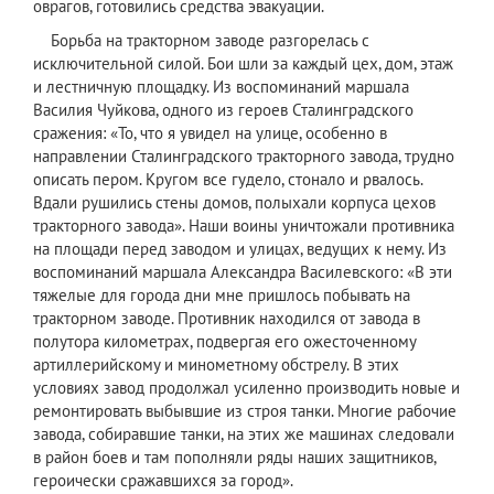
оврагов, готовились средства эвакуации.
Борьба на тракторном заводе разгорелась с
исключительной силой. Бои шли за каждый цех, дом, этаж
и лестничную площадку. Из воспоминаний маршала
Василия Чуйкова, одного из героев Сталинградского
сражения: «То, что я увидел на улице, особенно в
направлении Сталинградского тракторного завода, трудно
описать пером. Кругом все гудело, стонало и рвалось.
Вдали рушились стены домов, полыхали корпуса цехов
тракторного завода». Наши воины уничтожали противника
на площади перед заводом и улицах, ведущих к нему. Из
воспоминаний маршала Александра Василевского: «В эти
тяжелые для города дни мне пришлось побывать на
тракторном заводе. Противник находился от завода в
полутора километрах, подвергая его ожесточенному
артиллерийскому и минометному обстрелу. В этих
условиях завод продолжал усиленно производить новые и
ремонтировать выбывшие из строя танки. Многие рабочие
завода, собиравшие танки, на этих же машинах следовали
в район боев и там пополняли ряды наших защитников,
героически сражавшихся за город».