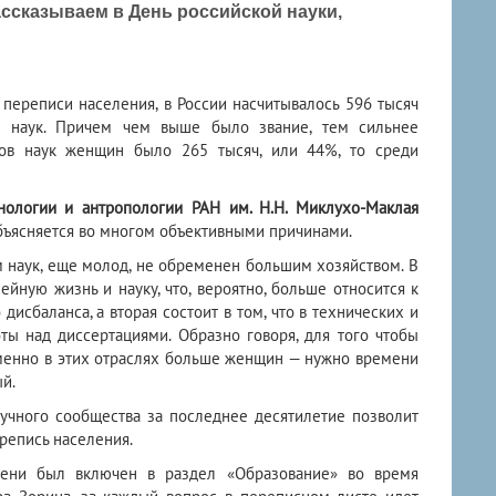
ассказываем в День российской науки,
переписи населения, в России насчитывалось 596 тысяч
в наук. Причем чем выше было звание, тем сильнее
тов наук женщин было 265 тысяч, или 44%, то среди
нологии и антропологии РАН им. Н.Н. Миклухо-Маклая
объясняется во многом объективными причинами.
м наук, еще молод, не обременен большим хозяйством. В
йную жизнь и науку, что, вероятно, больше относится к
исбаланса, а вторая состоит в том, что в технических и
ты над диссертациями. Образно говоря, для того чтобы
именно в этих отраслях больше женщин — нужно времени
й.
аучного сообщества за последнее десятилетие позволит
репись населения.
пени был включен в раздел «Образование» во время