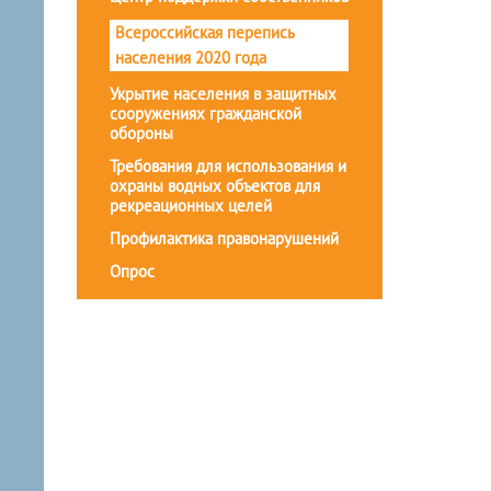
Всероссийская перепись
населения 2020 года
Укрытие населения в защитных
сооружениях гражданской
обороны
Требования для использования и
охраны водных объектов для
рекреационных целей
Профилактика правонарушений
Опрос