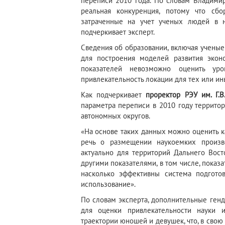
переписи 2010 года. По словам Владимир
реальная конкуренция, потому что сбо
затраченные на учет ученых людей в 
подчеркивает эксперт.
Сведения об образовании, включая ученые 
для построения моделей развития экон
показателей невозможно оценить ур
привлекательность локации для тех или ин
Как подчеркивает
проректор РЭУ им. Г.
параметра переписи в 2010 году террито
автономных округов.
«На основе таких данных можно оценить к
речь о размещении наукоемких произво
актуально для территорий Дальнего Вост
другими показателями, в том числе, показ
насколько эффективны система подгот
использование».
По словам эксперта, дополнительные ген
для оценки привлекательности науки 
траектории юношей и девушек, что, в сво