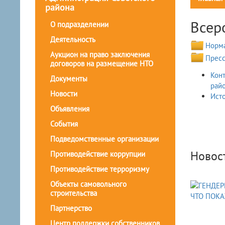
района
Всер
О подразделении
Деятельность
Норма
Аукцион на право заключения
Пресс
договоров на размещение НТО
Кон
Документы
рай
Новости
Ист
Объявления
События
Подведомственные организации
Новос
Противодействие коррупции
Противодействие терроризму
Объекты самовольного
строительства
Партнерство
Центр поддержки собственников