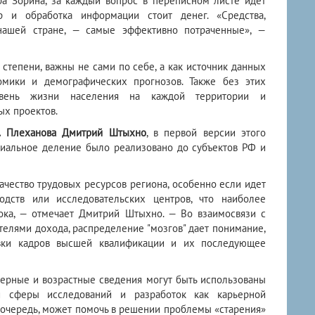
а Зорина, за каждый вопрос в переписном листе идет
р и обработка информации стоит денег. «Средства,
нашей стране, — самые эффективно потраченные», —
степени, важны не сами по себе, а как источник данных
омики и демографических прогнозов. Также без этих
овень жизни населения на каждой территории и
ых проектов.
В. Плеханова Дмитрий Штыхно
, в первой версии этого
риальное деление было реализовано до субъектов РФ и
ачество трудовых ресурсов региона, особенно если идет
дств или исследовательских центров, что наиболее
ока, — отмечает Дмитрий Штыхно. — Во взаимосвязи с
ателями дохода, распределение "мозгов" дает понимание,
овки кадров высшей квалификации и их последующее
дерные и возрастные сведения могут быть использованы
и сферы исследований и разработок как карьерной
ю очередь, может помочь в решении проблемы «старения»