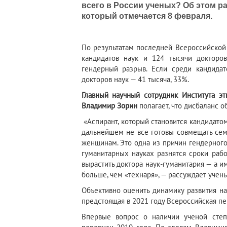
всего в России ученых? Об этом р
который отмечается 8 февраля.
По результатам последней Всероссийской 
кандидатов наук и 124 тысячи докторо
гендерный разрыв. Если среди кандида
докторов наук — 41 тысяча, 33%.
Главный научный сотрудник Института эт
Владимир Зорин
полагает, что дисбаланс 
«Аспирант, который становится кандидато
дальнейшем не все готовы совмещать семе
женщинам. Это одна из причин гендерного д
гуманитарных науках разнятся сроки рабо
вырастить доктора наук-гуманитария — а 
больше, чем «технаря», — рассуждает учены
Объективно оценить динамику развития н
предстоящая в 2021 году Всероссийская пе
Впервые вопрос о наличии ученой сте