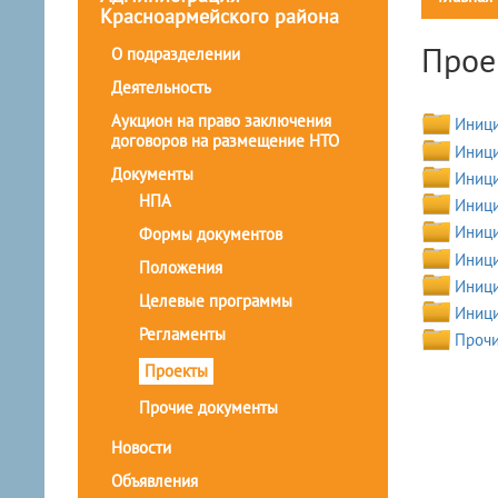
Красноармейского района
Прое
О подразделении
Деятельность
Аукцион на право заключения
Иници
договоров на размещение НТО
Иници
Документы
Иници
НПА
Иници
Иници
Формы документов
Иници
Положения
Иници
Целевые программы
Иници
Регламенты
Прочи
Проекты
Прочие документы
Новости
Объявления