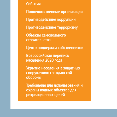
События
Подведомственные организации
Противодействие коррупции
Противодействие терроризму
Объекты самовольного
строительства
Центр поддержки собственников
Всероссийская перепись
населения 2020 года
Укрытие населения в защитных
сооружениях гражданской
обороны
Требования для использования и
охраны водных объектов для
рекреационных целей