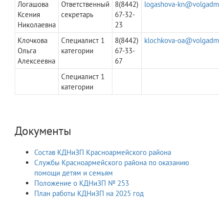
Логашова
Ответственный
8(8442)
logashova-kn@volgadmi
Ксения
секретарь
67-32-
Николаевна
23
Клочкова
Специалист 1
8(8442)
klochkova-oa@volgadmi
Ольга
категории
67-33-
Алексеевна
67
Специалист 1
категории
Документы
Состав КДНиЗП Красноармейского района
Службы Красноармейского района по оказанию
помощи детям и семьям
Положение о КДНиЗП № 253
План работы КДНиЗП на 2025 год