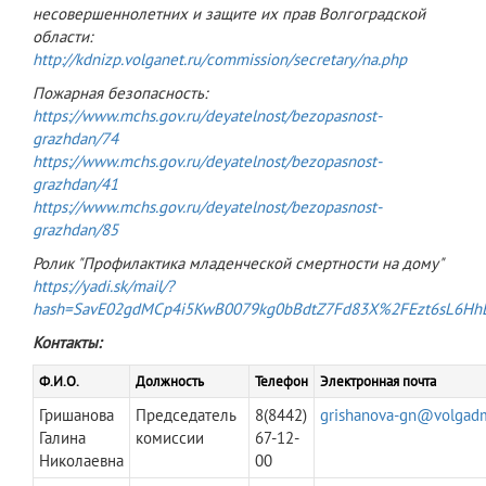
несовершеннолетних и защите их прав Волгоградской
области:
http://kdnizp.volganet.ru/commission/secretary/na.php
Пожарная безопасность:
https://www.mchs.gov.ru/deyatelnost/bezopasnost-
grazhdan/74
https://www.mchs.gov.ru/deyatelnost/bezopasnost-
grazhdan/41
https://www.mchs.gov.ru/deyatelnost/bezopasnost-
grazhdan/85
Ролик "Профилактика младенческой смертности на дому"
https://yadi.sk/mail/?
hash=SavE02gdMCp4i5KwB0079kg0bBdtZ7Fd83X%2FEzt6sL
Контакты:
Ф.И.О.
Должность
Телефон
Электронная почта
Гришанова
Председатель
8(8442)
grishanova-gn@volgadm
Галина
комиссии
67-12-
Николаевна
00