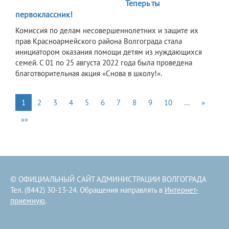
Теперь ты
первоклассник!
Комиссия по делам несовершеннолетних и защите их
прав Красноармейского района Волгограда стала
инициатором оказания помощи детям из нуждающихся
семей. С 01 по 25 августа 2022 года была проведена
благотворительная акция «Снова в школу!».
1
2
3
4
5
6
7
8
9
10
…
»
»»
© ОФИЦИАЛЬНЫЙ САЙТ АДМИНИСТРАЦИИ ВОЛГОГРАДА
Тел. (8442) 30-13-24. Обращения направлять в
Интернет-
приемную
.