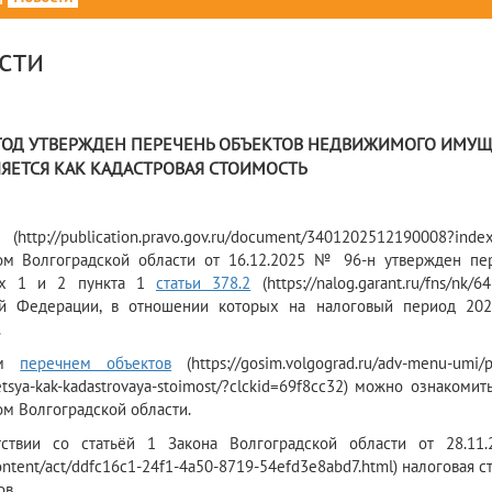
сти
6
 ГОД УТВЕРЖДЕН ПЕРЕЧЕНЬ ОБЪЕКТОВ НЕДВИЖИМОГО ИМУЩЕ
ЯЕТСЯ КАК КАДАСТРОВАЯ СТОИМОСТЬ
(http://publication.pravo.gov.ru/document/3401202512190008
м Волгоградской области от 16.12.2025 № 96-н утвержден пер
ах 1 и 2 пункта 1
статьи 378.2
(https://nalog.garant.ru/fns/nk
ой Федерации, в отношении которых на налоговый период 2026
.
ым
перечнем объектов
(https://gosim.volgograd.ru/adv-menu-umi/p
etsya-kak-kadastrovaya-stoimost/?clckid=69f8cc32) можно ознаком
м Волгоградской области.
тствии со статьёй 1 Закона Волгоградской области от 28.11.
ontent/act/ddfc16c1-24f1-4a50-8719-54efd3e8abd7.html) налоговая 
ов.