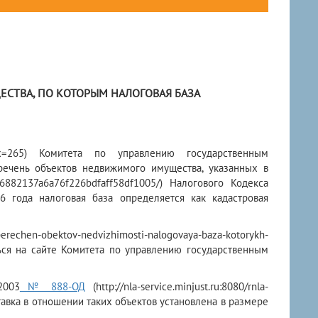
СТВА, ПО КОТОРЫМ НАЛОГОВАЯ БАЗА
?index=265) Комитета по управлению государственным
ечень объектов недвижимого имущества, указанных в
/646882137a6a76f226bdfaff58df1005/) Налогового Кодекса
 года налоговая база определяется как кадастровая
erechen-obektov-nedvizhimosti-nalogovaya-baza-kotorykh-
иться на сайте Комитета по управлению государственным
2003
№ 888-ОД
(http://nla-service.minjust.ru:8080/rnla-
ставка в отношении таких объектов установлена в размере