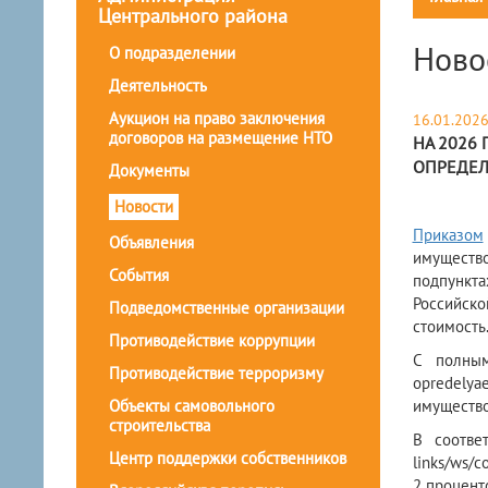
Центрального района
Ново
О подразделении
Деятельность
Аукцион на право заключения
16.01.202
договоров на размещение НТО
НА 2026
ОПРЕДЕЛ
Документы
Новости
Приказом
Объявления
имущество
События
подпункт
Российск
Подведомственные организации
стоимость
Противодействие коррупции
С полн
Противодействие терроризму
opredelya
Объекты самовольного
имущество
строительства
В соотве
Центр поддержки собственников
links/ws/c
2 процент