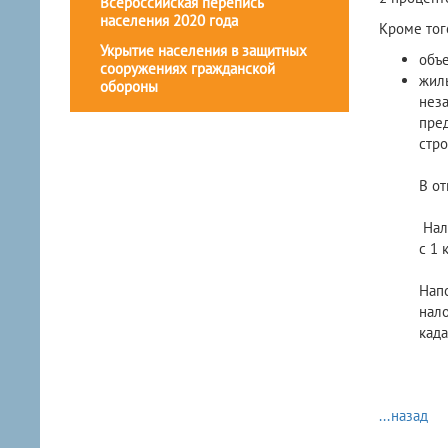
Всероссийская перепись
населения 2020 года
Кроме тог
Укрытие населения в защитных
объ
сооружениях гражданской
жилы
обороны
неза
пред
стро
В от
Нало
с 1 
Напо
нало
када
...назад