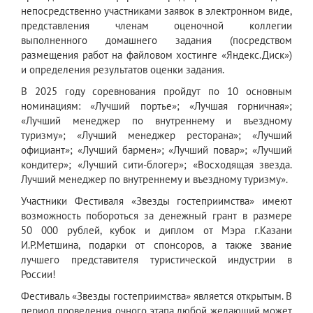
непосредственно участниками заявок в электронном виде,
представления членам оценочной коллегии
выполненного домашнего задания (посредством
размещения работ на файловом хостинге «Яндекс.Диск»)
и определения результатов оценки задания.
В 2025 году соревнования пройдут по 10 основным
номинациям: «Лучший портье»; «Лучшая горничная»;
«Лучший менеджер по внутреннему и въездному
туризму»; «Лучший менеджер ресторана»; «Лучший
официант»; «Лучший бармен»; «Лучший повар»; «Лучший
кондитер»; «Лучший сити-блогер»; «Восходящая звезда.
Лучший менеджер по внутреннему и въездному туризму».
Участники Фестиваля «Звезды гостеприимства» имеют
возможность побороться за денежный грант в размере
50 000 рублей, кубок и диплом от Мэра г.Казани
И.Р.Метшина, подарки от спонсоров, а также звание
лучшего представителя туристической индустрии в
России!
Фестиваль «Звезды гостеприимства» является открытым. В
период проведения очного этапа любой желающий может