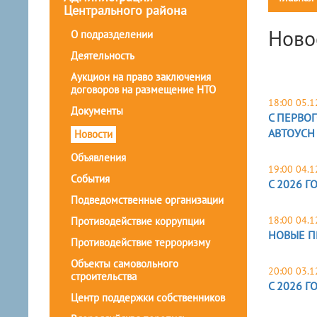
Центрального района
Ново
О подразделении
Деятельность
Аукцион на право заключения
договоров на размещение НТО
18:00 05.1
Документы
С ПЕРВО
АВТОУСН
Новости
Объявления
19:00 04.1
События
С 2026 
Подведомственные организации
18:00 04.1
Противодействие коррупции
НОВЫЕ П
Противодействие терроризму
Объекты самовольного
20:00 03.1
строительства
С 2026 
Центр поддержки собственников