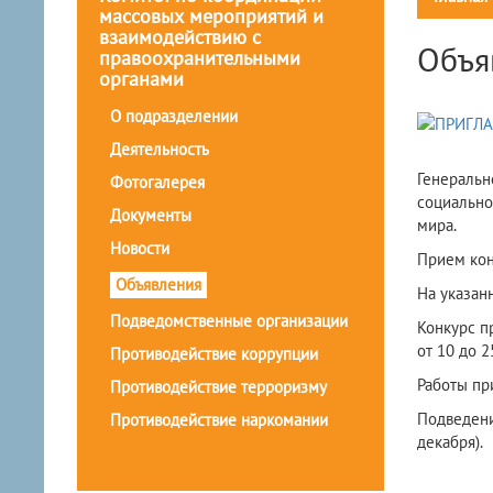
массовых мероприятий и
взаимодействию с
Объя
правоохранительными
органами
О подразделении
Деятельность
Генеральн
Фотогалерея
социально
Документы
мира.
Новости
Прием кон
Объявления
На указан
Подведомственные организации
Конкурс п
от 10 до 2
Противодействие коррупции
Работы пр
Противодействие терроризму
Подведени
Противодействие наркомании
декабря).