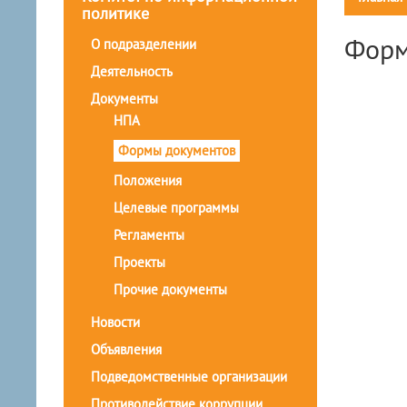
политике
Форм
О подразделении
Деятельность
Документы
НПА
Формы документов
Положения
Целевые программы
Регламенты
Проекты
Прочие документы
Новости
Объявления
Подведомственные организации
Противодействие коррупции