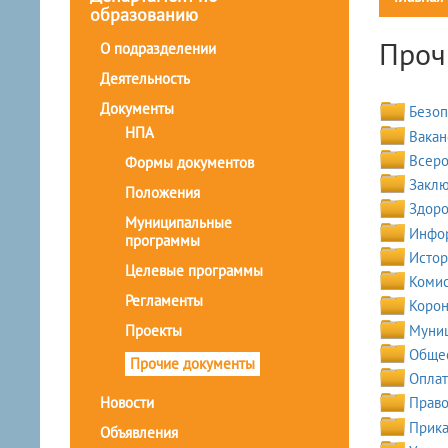
образованию
Проч
О подразделении
Деятельность
Документы
Безоп
НПА
Вакан
Всеро
Формы документов
Заклю
Положения
Здоро
Муниципальные
Инфор
программы
Истор
Целевые программы
Комис
Регламенты
Корон
Муниц
Проекты
Общес
Прочие документы
Оплат
Новости
Право
Прика
Объявления