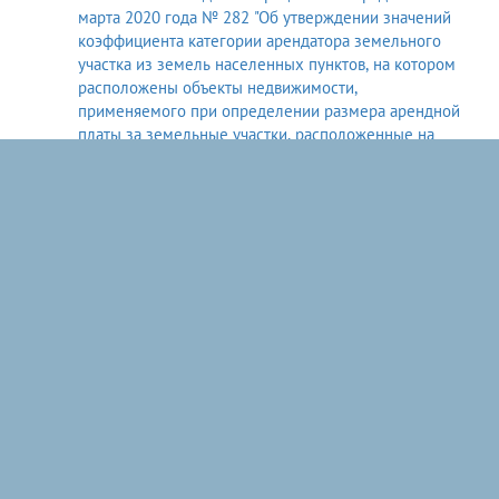
марта 2020 года № 282 "Об утверждении значений
коэффициента категории арендатора земельного
участка из земель населенных пунктов, на котором
расположены объекты недвижимости,
применяемого при определении размера арендной
платы за земельные участки, расположенные на
территории городского округа город-герой
Волгоград, предоставленные в аренду без торгов, за
исключением земельных участков, находящихся в
муниципальной собственности Волгограда"(282)
Постановление от 30 декабря 2019 года № 1541 "Об
утверждении значений коэффициента категории
арендатора земельного участка из земель
населенных пунктов, применяемого при
определении размера арендной платы за
земельные участки, находящиеся в муниципальной
собственности Волгограда и предоставленные в
аренду без торгов"(1541)
О ведении гражданами садоводства и
огородничества для собственных нужд и о внесении
изменений в отдельные законодательные акты