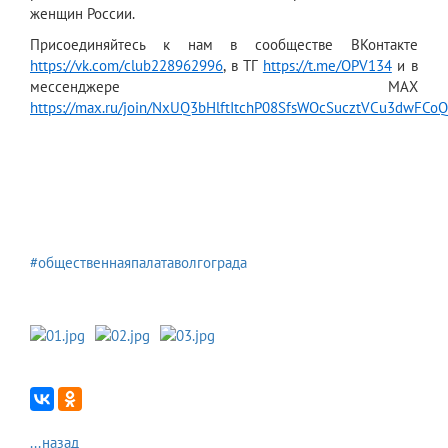
женщин России.
Присоединяйтесь к нам в сообществе ВКонтакте
https://vk.com/club228962996
, в ТГ
https://t.me/OPV134
и в
мессенджере МАХ
https://max.ru/join/NxUQ3bHlftItchP08SfsWOcSucztVCu3dwFCo
#общественнаяпалатаволгограда
...назад