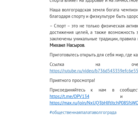
спорта влияет на здоровье и на личностное
Наша волгоградская земля богата чемпион
благодаря спорту и физкультуре быть здор
– Спорт – это не только физическая актив
достижения целей, а также возможность 
заключены уникальные традиции, правила 
Михаил Насыров
.
Приготовьтесь открыть для себя мир, где к
Ссылка на очере
https://rutube.ru/video/b736d543359efc6e5
Приятного просмотра!
Присоединяйтесь к нам в сообще
https://t.me/OPV134
и в м
https://max.ru/join/NxUQ3bHlftItchP08Sf
#общественнаяпалатаволгограда