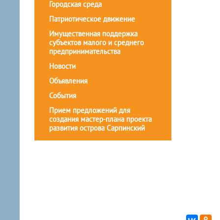
Городская среда
Патриотическое движение
Имущественная поддержка
субъектов малого и среднего
предпринимательства
Новости
Объявления
События
Прием предложений для
создания мастер-плана проекта
развития острова Сарпинский