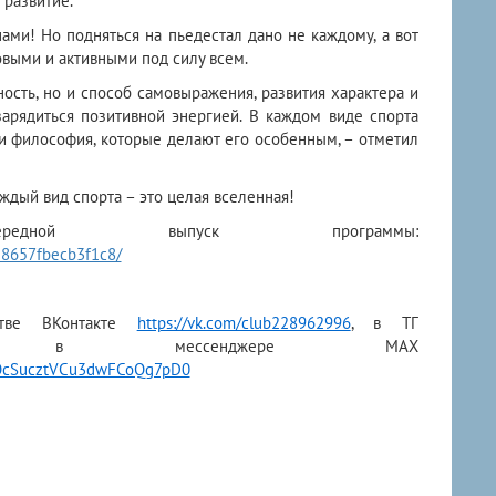
 развитие.
ами! Но подняться на пьедестал дано не каждому, а вот
овыми и активными под силу всем.
ность, но и способ самовыражения, развития характера и
зарядиться позитивной энергией. В каждом виде спорта
и философия, которые делают его особенным, – отметил
аждый вид спорта – это целая вселенная!
дной выпуск программы:
58657fbecb3f1c8/
стве ВКонтакте
https://vk.com/club228962996
, в ТГ
ессенджере МАХ
sWOcSucztVCu3dwFCoQg7pD0