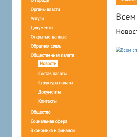
О городе
Органы власти
Всем
Услуги
Документы
Новос
Открытые данные
Обратная связь
Общественная палата
Новости
Состав палаты
Структура палаты
Документы
Контакты
Общество
Социальная сфера
Экономика и финансы