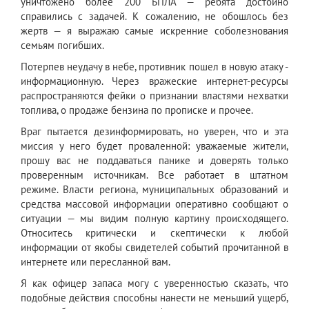
уничтожено более 200 БПЛА — ребята достойно
справились с задачей. К сожалению, не обошлось без
жертв — я выражаю самые искренние соболезнования
семьям погибших.
Потерпев неудачу в небе, противник пошел в новую атаку -
информационную. Через вражеские интернет-ресурсы
распространяются фейки о признании властями нехватки
топлива, о продаже бензина по прописке и прочее.
Враг пытается дезинформировать, но уверен, что и эта
миссия у него будет проваленной: уважаемые жители,
прошу вас не поддаваться панике и доверять только
проверенным источникам. Все работает в штатном
режиме. Власти региона, муниципальных образований и
средства массовой информации оперативно сообщают о
ситуации — мы видим полную картину происходящего.
Относитесь критически и скептически к любой
информации от якобы свидетелей событий прочитанной в
интернете или пересланной вам.
Я как офицер запаса могу с уверенностью сказать, что
подобные действия способны нанести не меньший ущерб,