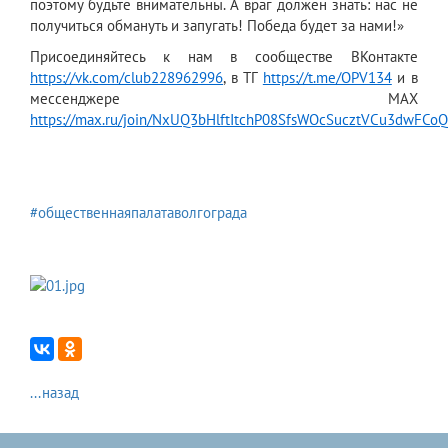
поэтому будьте внимательны. А враг должен знать: нас не
получиться обмануть и запугать! Победа будет за нами!»
Присоединяйтесь к нам в сообществе ВКонтакте
https://vk.com/club228962996
, в ТГ
https://t.me/OPV134
и в
мессенджере МАХ
https://max.ru/join/NxUQ3bHlftItchP08SfsWOcSucztVCu3dwFCo
#общественнаяпалатаволгограда
...назад