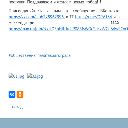
поступки. Поздравляем и желаем новых побед!!!
Присоединяйтесь к нам в сообществе ВКонтакте
https://vk.com/club228962996
, в ТГ
https://t.me/OPV134
и в
мессенджере МАХ
https://max.ru/join/NxUQ3bHlftItchP08SfsWOcSucztVCu3dwFCo
#общественнаяпалатаволгограда
...назад